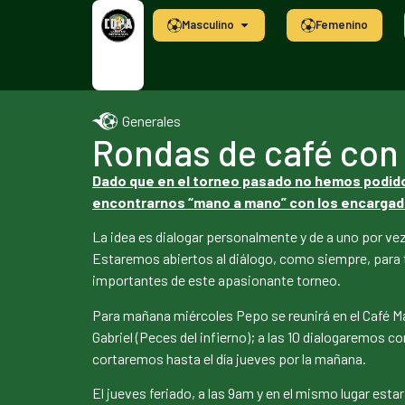
Masculino
Femenino
Generales
Rondas de café con
Dado que en el torneo pasado no hemos podido
encontrarnos “mano a mano” con los encargados
La idea es dialogar personalmente y de a uno por ve
Estaremos abiertos al diálogo, como siempre, para tr
importantes de este apasionante torneo.
Para mañana miércoles Pepo se reunirá en el Café Mari
Gabriel (Peces del infierno); a las 10 dialogaremos c
cortaremos hasta el día jueves por la mañana.
El jueves feriado, a las 9am y en el mismo lugar estar