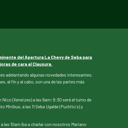
minente del Apertura La Chevy de Seba para
oras de cara al Clausura.
irles adelantando algunas novedades interesantes.
, al fin y al cabo, son una de las partes más
n Nico (Xeneizes) a las 9am; 9:30 será el turno de
o Minibus, a las 11 Seba Ugalde (Puchito´s) y
), a las 10am iba a charlar con nosotros Mariano