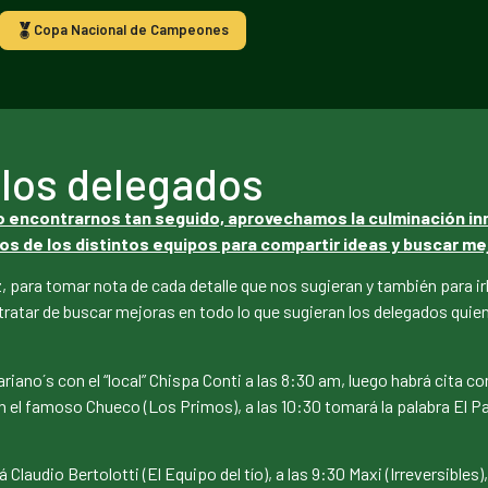
Copa Nacional de Campeones
 los delegados
 encontrarnos tan seguido, aprovechamos la culminación in
 de los distintos equipos para compartir ideas y buscar mej
z, para tomar nota de cada detalle que nos sugieran y también para 
atar de buscar mejoras en todo lo que sugieran los delegados quienes
ano´s con el “local” Chispa Conti a las 8:30 am, luego habrá cita co
on el famoso Chueco (Los Primos), a las 10:30 tomará la palabra El Pat
á Claudio Bertolotti (El Equipo del tío), a las 9:30 Maxi (Irreversibles