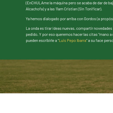
(EnCHULAme la máquina pero se acaba de dar de baja
Alcachofa) y a las 11am Cristian (Sin Tonificar).
Ya hemos dialogado por arriba con Gordos (a propósi
La onda es tirar ideas nuevas, compartir novedades
pedido. Y por eso queremos hacer las citas “mano a 
pueden escribirle a “
Luis Pepo Ibarra
” a su face pers