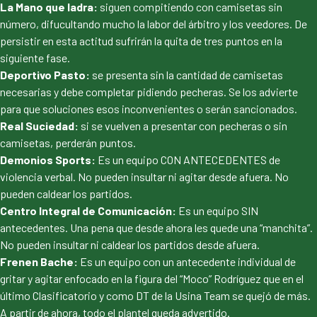
La Mano que ladra:
siguen compitiendo con camisetas sin
número, difucultando mucho la labor del árbitro y los veedores. De
persistir en esta actitud sufrirán la quita de tres puntos en la
siguiente fase.
Deportivo Pasto:
se presenta sin la cantidad de camisetas
necesarias y debe completar pidiendo pecheras. Se los advierte
para que soluciones esos inconvenientes o serán sancionados.
Real Suciedad:
si se vuelven a presentar con pecheras o sin
camisetas, perderán puntos.
Demonios Sports:
Es un equipo CON ANTECEDENTES de
violencia verbal. No pueden insultar ni agitar desde afuera. No
pueden caldear los partidos.
Centro Integral de Comunicación:
Es un equipo SIN
antecedentes. Una pena que desde ahora les quede una “manchita”.
No pueden insultar ni caldear los partidos desde afuera.
Frenen Bache:
Es un equipo con un antecedente individual de
gritar y agitar enfocado en la figura del “Moco” Rodríguez que en el
último Clasificatorio y como DT de la Usina Team se quejó de más.
A partir de ahora, todo el plantel queda advertido.