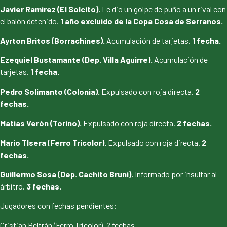
Javier Ramírez (El Solcito).
Le dio un golpe de puño a un rival con
el balón detenido.
1 año excluido de la Copa Cosa de Serranos.
Ayrton Britos (Borrachines).
Acumulación de tarjetas.
1 fecha.
Ezequiel Bustamante (Dep. Villa Aguirre).
Acumulación de
tarjetas.
1 fecha.
Pedro Solimanto (Colonia).
Expulsado con roja directa.
2
fechas.
Matías Verón (Torino).
Expulsado con roja directa.
2 fechas.
Mario TIsera (Ferro Tricolor).
Expulsado con roja directa.
2
fechas.
Guillermo Sosa (Dep. Cachito Bruni).
Informado por insultar al
árbitro.
3 fechas.
Jugadores con fechas pendientes:
Cristian Beltrán (Ferro Tricolor). 2 fechas.