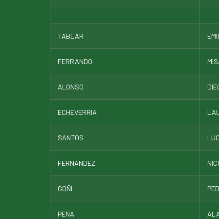
TABLAR
EMI
FERRANDO
MIS
ALONSO
DIE
ECHEVERRIA
LA
SANTOS
LUC
FERNANDEZ
NIC
GOÑI
PE
PEÑA
AL