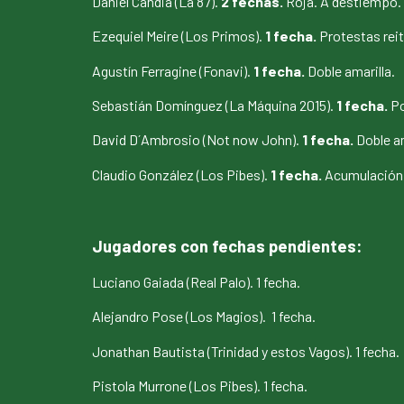
Daniel Candia (La 87).
2 fechas.
Roja. A destiempo.
Ezequiel Meire (Los Primos).
1 fecha.
Protestas rei
Agustín Ferragine (Fonavi).
1 fecha.
Doble amarilla.
Sebastián Domínguez (La Máquina 2015).
1 fecha.
Po
David D´Ambrosio (Not now John).
1 fecha.
Doble a
Claudio González (Los Pibes).
1 fecha.
Acumulación d
Jugadores con fechas pendientes:
Luciano Gaiada (Real Palo). 1 fecha.
Alejandro Pose (Los Magios). 1 fecha.
Jonathan Bautista (Trinidad y estos Vagos). 1 fecha.
Pistola Murrone (Los Pibes). 1 fecha.