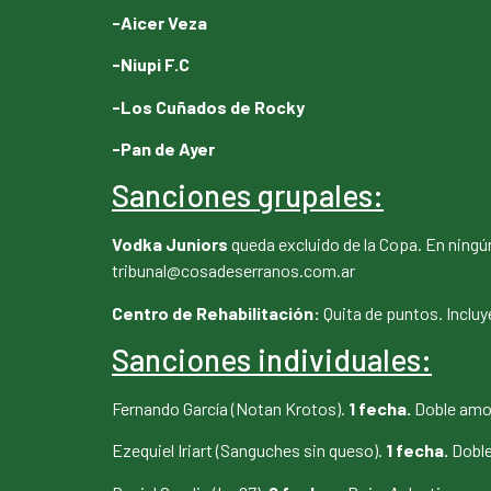
-Aicer Veza
-Niupi F.C
-Los Cuñados de Rocky
-Pan de Ayer
Sanciones grupales:
Vodka Juniors
queda excluido de la Copa. En ningú
tribunal@cosadeserranos.com.ar
Centro de Rehabilitación:
Quita de puntos. Incluye
Sanciones individuales:
Fernando García (Notan Krotos).
1 fecha.
Doble amo
Ezequiel Iriart (Sanguches sin queso).
1 fecha.
Doble