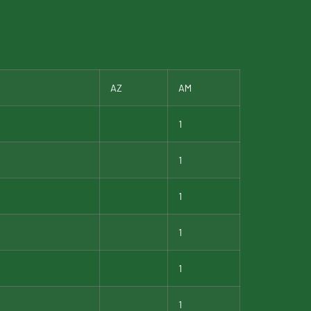
AZ
AM
1
1
1
1
1
1