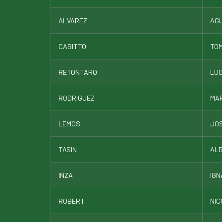
ALVAREZ
AG
CABITTO
TO
RETONTARO
LU
RODRIGUEZ
MA
LEMOS
JO
TASIN
AL
INZA
IGN
ROBERT
NIC