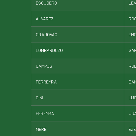
ESCUDERO
LE
ALVAREZ
ROG
ORAJOVAC
EN
LOMBARDOZO
SA
CAMPOS
RO
FERREYRA
DAN
GINI
LU
PEREYRA
JU
MERE
EZE