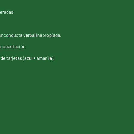
teradas.
r conducta verbal inapropiada.
monestación.
e tarjetas (azul + amarilla).