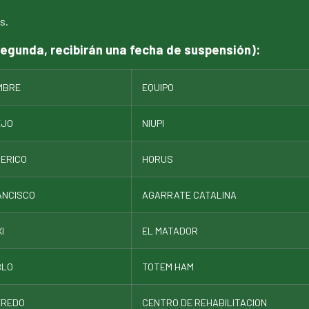
s.
egunda, recibirán una fecha de suspensión):
MBRE
EQUIPO
EJO
NIUPI
ERICO
HORUS
ANCISCO
AGARRATE CATALINA
I
EL MATADOR
BLO
TOTEM HAM
FREDO
CENTRO DE REHABILITACION