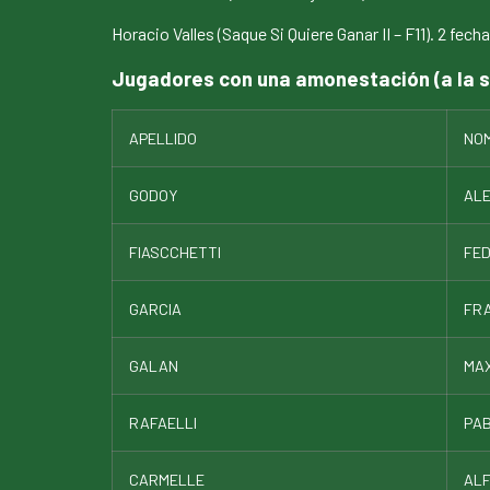
Horacio Valles (Saque Si Quiere Ganar II – F11). 2 fecha
Jugadores con una amonestación (a la s
APELLIDO
NO
GODOY
AL
FIASCCHETTI
FED
GARCIA
FR
GALAN
MAX
RAFAELLI
PA
CARMELLE
AL