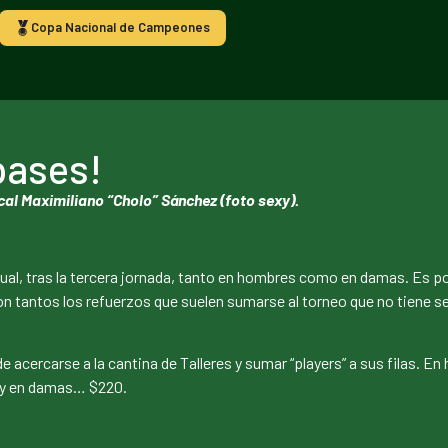
Copa Nacional de Campeones
 pases!
cal Maximiliano “Cholo” Sánchez (foto sexy).
tual, tras la tercera jornada, tanto en hombres como en damas. Es 
n tantos los refuerzos que suelen sumarse al torneo que no tiene sen
 acercarse a la cantina de Talleres y sumar “players” a sus filas. En
n) y en damas… $220.