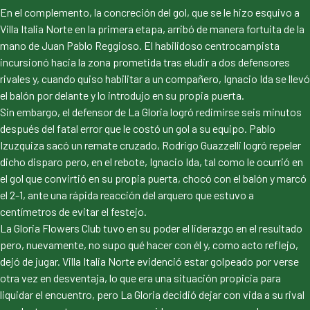
En el complemento, la concreción del gol, que se le hizo esquivo a
Villa Italia Norte en la primera etapa, arribó de manera fortuita de la
mano de Juan Pablo Reggioso. El habilidoso centrocampista
incursionó hacia la zona prometida tras eludir a dos defensores
rivales y, cuando quiso habilitar a un compañero, Ignacio Ida se llevó
el balón por delante y lo introdujo en su propia puerta.
Sin embargo, el defensor de La Gloria logró redimirse seis minutos
después del fatal error que le costó un gol a su equipo. Pablo
Izuzquiza sacó un remate cruzado, Rodrigo Guazzelli logró repeler
dicho disparo pero, en el rebote, Ignacio Ida, tal como le ocurrió en
el gol que convirtió en su propia puerta, chocó con el balón y marcó
el 2-1, ante una rápida reacción del arquero que estuvo a
centímetros de evitar el festejo.
La Gloria Flowers Club tuvo en su poder el liderazgo en el resultado
pero, nuevamente, no supo qué hacer con él y, como acto reflejo,
dejó de jugar. Villa Italia Norte evidenció estar golpeado por verse
otra vez en desventaja, lo que era una situación propicia para
liquidar el encuentro, pero La Gloria decidió dejar con vida a su rival