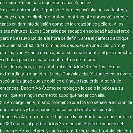
carecía de ideas para inquietar a Juan Sánchez.
En el complemento, Deportivo Pasto ensayó algunas variantes y
decayó en su rendimiento. Así, su contrincante comenzó a crecer
tanto en dominio de balón como en la creación de peligro. A los
siete minutos, Lucas González se escapó en soledad hacia el arco
pero no estuvo lúcido a la hora de definir, ante el perfecto achique
de Juan Sánchez. Cuatro minutos después, en una ocasión muy
similar, Iván Palacio quiso ajustar su remate contra el palo derecho
y el balón pasó a escasos centímetros del mismo.
Tras dos avisos, el gol estaba al caer. A los 16 minutos, en una
extraordinaria maniobra, Lucas González eludió a un defensa rival y
sacó un latigazo que se coló en el ángulo izquierdo. A partir de
entonces, Deportivo Átomo se replegó y le cedió la pelota a su
rival, que en ningún momento supo qué hacer con ella.
Sin embargo, en el mismo momento que Rivero señaló la adición de
dos minutos y todo parecía indicar que la victoria sería de
Deportivo Átomo, surgió la figura de Fabio Pardo para darle un giro
de 180 grados al partido. A los 25 minutos, Pardo se adueñó del
balón a metros del área y sacó un remate cruzado. La violencia con