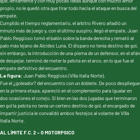
que, lentamente y con muy pocas ideas aunque con mucho amor
propio, no le quedó otra que tirar todo hacia el ataque en busca del
empate.
Cumplido el tiempo reglamentario, el árbitro Rivero añadió un
minuto más de juego y, con el último suspiro, llegó el empate. Juan
Pablo Reggioso tomó el balón sobre la banda derecha y remató al
palo más lejano de Alcides Luna. El disparo no tenía destino de gol,
sin embargo, la introducción de una pierna de un defensor, en el afán
de despejar, terminó de meter la pelota en el arco, en lo que fue el
empate definitivo del encuentro.
La figura:
Juan Pablo Reggioso (Villa Italia Norte).
Fue el ¿goleador? del encuentro con un doblete. De poco despliegue
en la primera etapa, apareció en el complemento para igualar en
dos ocasiones el cotejo. Si bien en las dos jugadas que terminaron
en gol la pelota no tenía un certero destino de gol, el encargado de
impartir justicia le convalidó ambos festejos al volante de Villa
Italia Norte.
AL LÍMITE F.C. 2 – 0 MOTORPSICO