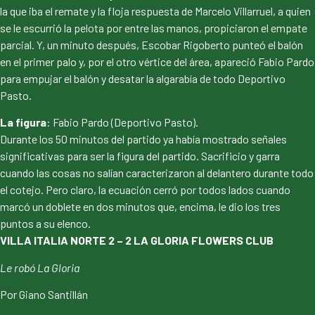
la que iba el remate y la floja respuesta de Marcelo Villarruel, a quien
se le escurrió la pelota por entre las manos, propiciaron el empate
parcial. Y, un minuto después, Escobar Rigoberto punteó el balón
en el primer palo y, por el otro vértice del área, apareció Fabio Pardo
para empujar el balón y desatar la algarabía de todo Deportivo
Pasto.
La figura
: Fabio Pardo (Deportivo Pasto).
Durante los 50 minutos del partido ya había mostrado señales
significativas para ser la figura del partido. Sacrificio y garra
cuando las cosas no salían caracterizaron al delantero durante todo
el cotejo. Pero claro, la ecuación cerró por todos lados cuando
marcó un doblete en dos minutos que, encima, le dio los tres
puntos a su elenco.
VILLA ITALIA NORTE 2 – 2 LA GLORIA FLOWERS CLUB
Le robó La Gloria
Por Giano Santillán