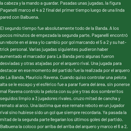
la cabeza y la mando a guardar. Pasadas unas jugadas, la figura
Paganelli marco el 4 a 2 final del primer tiempo luego de una linda
pared con Balbuena.
El segundo tiempo fue absolutamente todo de la Banda. A los
pocos minutos de empezada la segunda parte, Paganelli encontró
un rebote en el área y lo cambio por gol marcando el 5 a 2 y su hat-
trick personal. Varias jugadas siguientes pudieron haber
aumentado el marcador para La Banda pero algunas fueron
desviadas y otras atajadas por el arquero rival. Una jugada para
destacar en ese momento del partido fue la realizada por el arquero
de La Banda, Mauricio Ravena. Cuando quiso controlar una pelota
alta se le escapo y el esférico fue a parar fuera del área, sin ponerse
mal Ravena controlo la pelota con su pie y tras dos sombreritos
seguidos limpio a 3 jugadores rivales, cruzo mitad de cancha y
remato al arco. Una lástima que ese remate reboto en un jugador
rival sino hubiese sido un gol que siempre recordaría. Ya pasada la
mitad de la segunda parte llegarían los últimos goles del partido.
Balbuena la coloco por arriba del arriba del arquero y marco el 6 a 2.