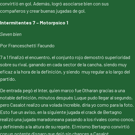
convirtió en gol. Además, logró asociarse bien con sus
compañeros y crear buenas jugadas de gol.
Intermitentes 7 – Motorpsico 1
Seven bie
n
Por Franceschetti Facundo
7 a 1 finalizó el encuentro, el conjunto rojo demostró superioridad
sobre su rival, ganando en cada sector de la cancha, siendo muy
eficaz a la hora de la definición, y siendo muy regular a lo largo del
partido.
De entrada pegó el Inter, quien marco fue Otharan gracias a una
notable definición, minutos después Luque pudo llegar al segundo,
pero Casalot realizo una volada increíble, diría yo como para la foto.
Esto fue un aviso, en la siguiente jugada el crack de Bertagno
realizó una jugada maradoneana pasando a los rivales como conos,
y definiendo a la altura de su regate. El mismo Bertagno convirtió
con un potente disparo que dejó sin chances a Casalot.