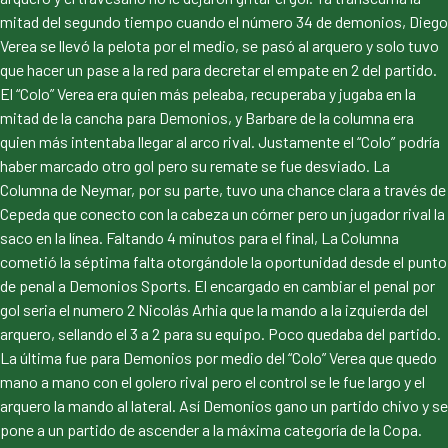
mitad del segundo tiempo cuando el número 34 de demonios, Diego
Verea se llevó la pelota por el medio, se pasó al arquero y solo tuvo
que hacer un pase a la red para decretar el empate en 2 del partido.
El “Colo” Verea era quien más peleaba, recuperaba y jugaba en la
mitad de la cancha para Demonios, y Barbare de la columna era
quien más intentaba llegar al arco rival. Justamente el “Colo” podría
haber marcado otro gol pero su remate se fue desviado. La
Columna de Neymar, por su parte, tuvo una chance clara a través de
Cepeda que conecto con la cabeza un córner pero un jugador rival la
saco en la línea. Faltando 4 minutos para el final, La Columna
cometió la séptima falta otorgándole la oportunidad desde el punto
de penal a Demonios Sports. El encargado en cambiar el penal por
gol seria el numero 2 Nicolás Arhia que la mando a la izquierda del
arquero, sellando el 3 a 2 para su equipo. Poco quedaba del partido.
La última fue para Demonios por medio del “Colo” Verea que quedo
mano a mano con el golero rival pero el control se le fue largo y el
arquero la mando al lateral. Así Demonios gano un partido chivo y se
pone a un partido de ascender a la máxima categoría de la Copa.