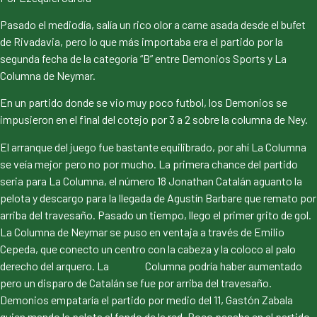
Pasado el mediodía, salía un rico olor a carne asada desde el bufet
de Rivadavia, pero lo que más importaba era el partido por la
segunda fecha de la categoría “B” entre Demonios Sports y La
Columna de Neymar.
En un partido donde se vio muy poco futbol, los Demonios se
impusieron en el final del cotejo por 3 a 2 sobre la columna de Ney.
El arranque del juego fue bastante equilibrado, por ahí La Columna
se veía mejor pero no por mucho. La primera chance del partido
seria para La Columna, el número 18 Jonathan Catalán aguanto la
pelota y descargo para la llegada de Agustín Barbare que remato por
arriba del travesaño. Pasado un tiempo, llego el primer grito de gol.
La Columna de Neymar se puso en ventaja a través de Emilio
Cepeda, que conecto un centro con la cabeza y la coloco al palo
derecho del arquero. La Columna podría haber aumentado
pero un disparo de Catalán se fue por arriba del travesaño.
Demonios empataría el partido por medio del 11, Gastón Zabala
quien mando la pelota al fondo de la red. Poco pasaba en el partido.