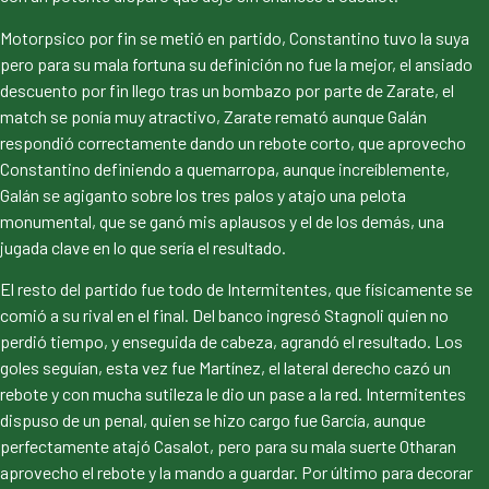
Motorpsico por fin se metió en partido, Constantino tuvo la suya
pero para su mala fortuna su definición no fue la mejor, el ansiado
descuento por fin llego tras un bombazo por parte de Zarate, el
match se ponía muy atractivo, Zarate remató aunque Galán
respondió correctamente dando un rebote corto, que aprovecho
Constantino definiendo a quemarropa, aunque increíblemente,
Galán se agiganto sobre los tres palos y atajo una pelota
monumental, que se ganó mis aplausos y el de los demás, una
jugada clave en lo que sería el resultado.
El resto del partido fue todo de Intermitentes, que físicamente se
comió a su rival en el final. Del banco ingresó Stagnoli quien no
perdió tiempo, y enseguida de cabeza, agrandó el resultado. Los
goles seguían, esta vez fue Martínez, el lateral derecho cazó un
rebote y con mucha sutileza le dio un pase a la red. Intermitentes
dispuso de un penal, quien se hizo cargo fue García, aunque
perfectamente atajó Casalot, pero para su mala suerte Otharan
aprovecho el rebote y la mando a guardar. Por último para decorar