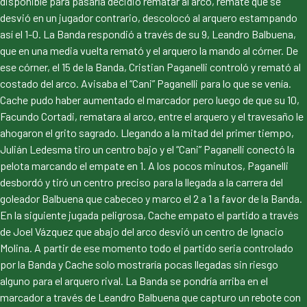
disponible para pasarla decidió rematar al arco, remate que se
desvió en un jugador contrario, descolocó al arquero estampando
así el 1-0. La Banda respondió a través de su 9, Leandro Balbuena,
que en una media vuelta remató y el arquero la mando al córner. De
ese córner, el 15 de la Banda, Cristian Paganelli controló y remató al
costado del arco. Avisaba el “Cani” Paganelli para lo que se venía.
Cache pudo haber aumentado el marcador pero luego de que su 10,
Facundo Cortadi, rematara al arco, entre el arquero y el travesaño le
ahogaron el grito sagrado. Llegando a la mitad del primer tiempo,
Julián Ledesma tiro un centro bajo y el “Cani” Paganelli conectó la
pelota marcando el empate en 1. A los pocos minutos, Paganelli
desbordó y tiró un centro preciso para la llegada a la carrera del
goleador Balbuena que cabeceo y marco el 2 a 1 a favor de la Banda.
En la siguiente jugada peligrosa, Cache empato el partido a través
de Joel Vázquez que abajo del arco desvió un centro de Ignacio
Molina. A partir de ese momento todo el partido seria controlado
por la Banda y Cache solo mostraría pocas llegadas sin riesgo
alguno para el arquero rival. La Banda se pondría arriba en el
marcador a través de Leandro Balbuena que capturo un rebote con