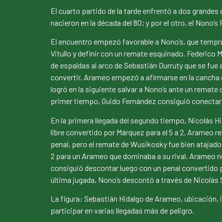
El cuarto partido de la tarde enfrentó a dos grande
nacieron en la década del 80; y por el otro, el Nono’
El encuentro empezó favorable a Nono’s, que tempr
Vitullo y definir con un remate esquinado. Federico
de espaldas al arco de Sebastián Durruty que se fue
convertir. Arameo empezó a afirmarse en la cancha co
logró en la siguiente salvar a Nono’s ante un remate 
primer tiempo, Guido Fernández consiguió conectar co
En la primera llegada del segundo tiempo, Nicolás Hi
libre convertido por Márquez para el 5 a 2. Arameo 
penal, pero el remate de Wusikosky fue bien atajado 
2 para un Arameo que dominaba a su rival. Arameo no
consiguió descontar luego con un penal convertido po
última jugada, Nono’s descontó a través de Nicolás Sa
La figura: Sebastián Hidalgo de Arameo, ubicación, 
participar en varias llegadas más de peligro.