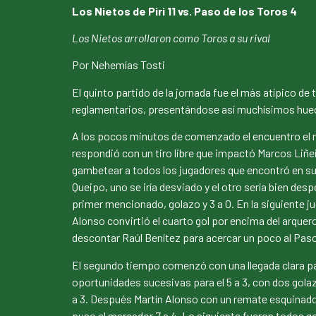
Los Nietos de Piri 11 vs. Paso de los Toros 4
Los Nietos arrollaron como Toros a su rival
Por Nehemías Tosti
El quinto partido de la jornada fue el más atípico 
reglamentarios, presentándose así muchísimos huec
A los pocos minutos de comenzado el encuentro el m
respondió con un tiro libre que impactó Marcos Liñei
gambetear a todos los jugadores que encontró en su
Queipo, uno se iría desviado y el otro sería bien desp
primer mencionado, golazo y 3 a 0. En la siguiente jug
Alonso convirtió el cuarto gol por encima del arquer
descontar Raúl Benítez para acercar un poco al Paso e
El segundo tiempo comenzó con una llegada clara p
oportunidades sucesivas para el 5 a 3, con dos golazo
a 3. Después Martín Alonso con un remate esquinado 
puso el marcador 7 a 4. Lo siguiente fueron todos go