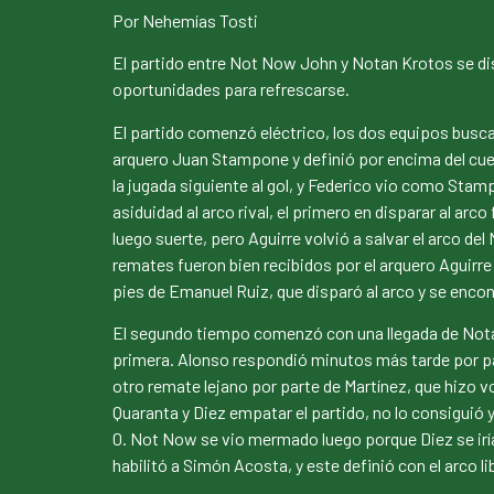
Por Nehemías Tosti
El partido entre Not Now John y Notan Krotos se disp
oportunidades para refrescarse.
El partido comenzó eléctrico, los dos equipos busca
arquero Juan Stampone y definió por encima del cuerp
la jugada siguiente al gol, y Federico vio como Sta
asiduidad al arco rival, el primero en disparar al ar
luego suerte, pero Aguirre volvió a salvar el arco
remates fueron bien recibidos por el arquero Aguirre 
pies de Emanuel Ruiz, que disparó al arco y se enco
El segundo tiempo comenzó con una llegada de Notan
primera. Alonso respondió minutos más tarde por pa
otro remate lejano por parte de Martínez, que hizo 
Quaranta y Diez empatar el partido, no lo consiguió 
0. Not Now se vio mermado luego porque Diez se iría 
habilitó a Simón Acosta, y este definió con el arco libr