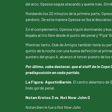
del arco. Opessa seguía atacando y quería más, Gimé
Rondando los 20 minutos de la primera parte, Opessa
perdonó. De esta manera Opessa se iba al descanso 
En el complemento, Opessa siguió dominando y busca
llegaba al tiro libre desde el punto del penal y “Pipa” 
Mientras tanto, Club de Amigos también tenía su pena
quinto de la noche con una buena definición al prime
puntero del grupo A, alcanzo el tercer puesto de los
Por último, cabe destacar, que el staff de la Copa
predisposición en cada partido.
La Figura: AgustinBarnin
. El centro delantero de
lindo gol de penal.
Notan Krotos 3 vs. Not Now John 0
Notan bien le
fue
a Not Now John