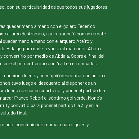
eo, con su particularidad de que todos sus jugadores
ras quedar mano a mano con el golero Federico
viado al arco de Arameo, que respondió con un remate
al quedar mano a mano con el arquero Ateiro y
e Hidalgo para darle la vuelta al marcador. Ateiro
 convertirlo por medio de Abdala. Sobre el final del
ierre el primer tiempo con 4 a 1 en el marcador.
’s reaccionó luego y consiguió descontar con un tiro
ono’s tuvo luego el descuento al disponer de un
ió luego marcar su cuarto gol y poner el partido 6 a
marcar Franco Rebori el séptimo gol verde. Nono’s
ty convirtió para poner el partido 8 a 3, y en la
sultado final.
domingo, consiguiendo marcar cuatro goles y