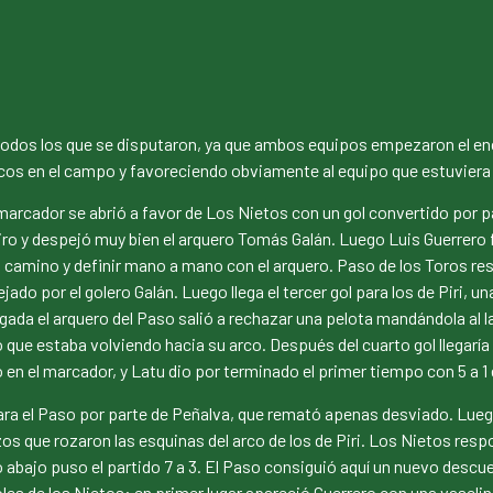
de todos los que se disputaron, ya que ambos equipos empezaron el 
os en el campo y favoreciendo obviamente al equipo que estuviera
arcador se abrió a favor de Los Nietos con un gol convertido por p
ro y despejó muy bien el arquero Tomás Galán. Luego Luis Guerrero fu
 camino y definir mano a mano con el arquero. Paso de los Toros r
ejado por el golero Galán. Luego llega el tercer gol para los de Piri, 
ada el arquero del Paso salió a rechazar una pelota mandándola al late
o que estaba volviendo hacia su arco. Después del cuarto gol llegarí
n el marcador, y Latu dio por terminado el primer tiempo con 5 a 1 e
ara el Paso por parte de Peñalva, que remató apenas desviado. Lue
s que rozaron las esquinas del arco de los de Piri. Los Nietos respon
abajo puso el partido 7 a 3. El Paso consiguió aquí un nuevo descue
les de los Nietos: en primer lugar apareció Guerrero con una vaselina