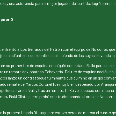
es y una asistencia para el mejor jugador del partido, logró complic
 peor 0
es enfrentó a Los Berracos del Patrón con el equipo de No corras que
ajo un radiante sol que continuaba haciendo de las suyas elevando l
n su primer tiro de esquina consiguió conectar a Failla para que este
e un remate de Jonathan Echeverría. Del tiro de esquina nació una j
cos lanzó un contraataque fulminante que culminó en un gol convertid
nado remate de Marcos Coronel fue muy bien despejado por Aranguren
mpelidos al área rival, y tras un remate, Di Salve cabeceó con mucha m
iempo, Iñaki Ollataguerre probó suerte disparando al arco de No corras
a primera llegada Ollataguerre estuvo cerca de marcar el cuarto gol 