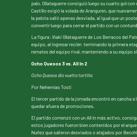
palo. Ollataguerre consiguió luego su cuarto gol con 
Castillo exigió la volada de Aranguren, que nuevamen
la pelota salió apenas desviada, al igual que un post
convertir luego para cerrar el partido con un contund
La figura: Iñaki Ollataguerre de Los Berracos del P
equipo, al ingresar recién terminando la primera et
remates del equipo rival, manteniendo a su equipo 
Ocho Quesos 3 vs. All In 2
Ocho Quesos dio vuelta tortilla
Por Nehemías Tosti
El tercer partido de la jornada encontró en cancha a
quedar afuera de promociones.
El partido comenzó con un All In más activo, consig
estos jugadores fueron bien contenidos por el arqu
Nuñez que salieron desviados o atajados por Becchia. 