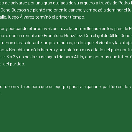
go de salvarse por una gran atajada de su arquero a través de Pedro
ol Ocho Quesos se plantó mejor en la cancha y empezó a dominar el ju
alle, luego Álvarez terminó el primer tiempo.
 y buscando el arco rival, así tuvo la primer llegada en los pies de
empate con un remate de Francisco González. Con el gol de All In, O
 fueron claras durante largos minutos, en los que el viento y las ata
sos, Becchia armó la barrera y se ubicó no muy al lado del palo contr
 el 3 a 2 y un baldazo de agua fría para All In, que por mas que inten
l del partido.
 fueron vitales para que su equipo pasara a ganar el partido en dos 
.