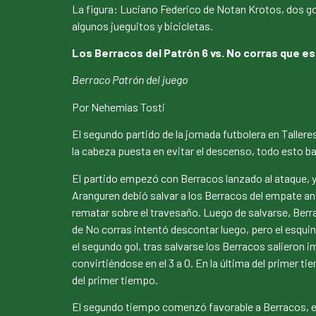
La figura: Luciano Federico de Notan Krotos, dos gol
algunos jueguitos y bicicletas.
Los Berracos del Patrón 6 vs. No corras que es
Berraco Patrón del juego
Por Nehemías Tosti
El segundo partido de la jornada futbolera en Taller
la cabeza puesta en evitar el descenso, todo esto b
El partido empezó con Berracos lanzado al ataque, y e
Aranguren debió salvar a los Berracos del empate ant
rematar sobre el travesaño. Luego de salvarse, Berra
de No corras intentó descontar luego, pero el esqui
el segundo gol, tras salvarse los Berracos salieron i
convirtiéndose en el 3 a 0. En la última del primer t
del primer tiempo.
El segundo tiempo comenzó favorable a Berracos, en l