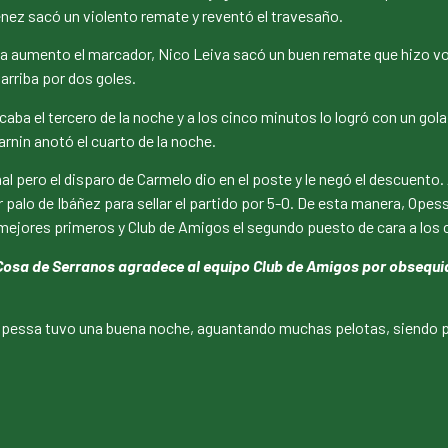
nez sacó un violento remate y reventó el travesaño.
 aumento el marcador, Nico Leiva sacó un buen remate que hizo vola
arriba por dos goles.
ba el tercero de la noche y a los cinco minutos lo logró con un go
Barnin anotó el cuarto de la noche.
l pero el disparo de Carmelo dio en el poste y le negó el descuento.
r palo de Ibáñez para sellar el partido por 5-0. De esta manera, Ope
 mejores primeros y Club de Amigos el segundo puesto de cara a los cu
 Cosa de Serranos agradece al equipo Club de Amigos por obsequiar
 Opessa tuvo una buena noche, aguantando muchas pelotas, siendo pr