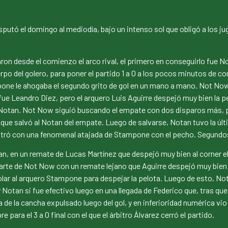
utó el domingo al mediodía, bajo un intenso sol que obligó a los jug
ron desde el comienzo el arco rival, el primero en conseguirlo fue N
o del golero, para poner el partido 1 a 0 a los pocos minutos de co
mpone le ahogaba el segundo grito de gol en un mano a mano. Not No
co fue Leandro Diez, pero el arquero Luis Aguirre despejó muy bien la
 del Notan. Not Now siguió buscando el empate con dos disparos más,
que salvó al Notan del empate. Luego de salvarse, Notan tuvo la últi
ntró con una fenomenal atajada de Stampone con el pecho. Segundos 
, en un remate de Lucas Martínez que despejó muy bien al corner el
rte de Not Now con un remate lejano que Aguirre despejó muy bien
volar al arquero Stampone para despejar la pelota. Luego de esto, 
y Notan si fue efectivo luego en una llegada de Federico que, tras q
de la cancha expulsado luego del gol, y en inferioridad numérica vio
e para el 3 a 0 final con el que el árbitro Álvarez cerró el partido.