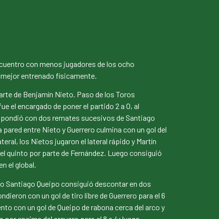
encuentro con menos jugadores de los ocho
 mejor entrenado físicamente.
arte de Benjamín Nieto. Paso de los Toros
e el encargado de poner el partido 2 a 0, al
espondió con dos remates sucesivos de Santiago
una pared entre Nieto y Guerrero culmina con un gol del
ral, los Nietos jugaron el lateral rápido y Martín
a el quinto por parte de Fernández. Luego consiguió
n el global.
go Santiago Queipo consiguió descontar en dos
dieron con un gol de tiro libre de Guerrero para el 6
nto con un gol de Queipo de rabona cerca del arco y
 por encima del arquero para el 8 a 4; luego