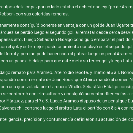
s equipos de la copa, por un lado estaba el ochentoso equipo de Aram
s Robben, con sus coloridas remeras.
anamente consiguió ponerse en ventaja con un gol de Juan Ugarte t
 Márquez se perdió luego el segundo gol, al rematar desde cerca des
 apenas alto. Luego Sebastián Hidalgo consiguió empatar el partido 
n el gol, y este mejor posicionamiento concluyó en el segundo gol d
de Durruty, pero no pudo hacer nada al patear luego un penal Arameo y
n un pase a Hidalgo para que este meta su tercer gol y luego Latu c
dalgo remató para Arameo, Ateiro dio rebote, y metió el 5 a 1. Nono
respondió con un remate de Juan Rossi que Ateiro mandó al corner. N
con una gran volada por el arquero Vitullo. Sebastián Hidalgo consigu
 se conformó con el resultado y consiguió aumentar diferencias al 
r Márquez, para el 7 a 3. Luego Arameo dispuso de un penal que Durru
lvaneschi, cerrando luego el árbitro Latu el partido con 8 a 4 con re
inteligencia, precisión y contundencia definieron su actuación del 