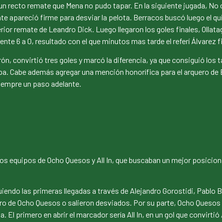
un recto remate que Mena no pudo tapar. En la siguiente jugada, No co
te apareció firme para desviar la pelota. Berracos buscó luego el qui
erior remate de Leandro Dick. Luego llegaron los goles finales, Ollata
ente 6 a 0, resultado con el que minutos mas tarde el referí Álvarez f
atrón, convirtió tres goles y marcó la diferencia, ya que consiguió 
apa. Cabe además agregar una mención honorífica para el arquero de
siempre un paso adelante.
 los equipos de Ocho Quesos y All In, que buscaban un mejor posicion
uiendo las primeras llegadas a través de Alejandro Gorostidi, Pablo 
ero de Ocho Quesos o salieron desviados. Por su parte, Ocho Quesos
El primero en abrir el marcador sería All In, en un gol que convirtió