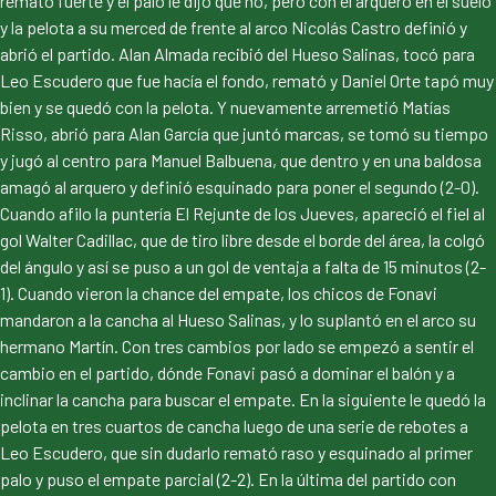
remató fuerte y el palo le dijo que no, pero con el arquero en el suelo
y la pelota a su merced de frente al arco Nicolás Castro definió y
abrió el partido. Alan Almada recibió del Hueso Salinas, tocó para
Leo Escudero que fue hacía el fondo, remató y Daniel Orte tapó muy
bien y se quedó con la pelota. Y nuevamente arremetió Matías
Risso, abrió para Alan García que juntó marcas, se tomó su tiempo
y jugó al centro para Manuel Balbuena, que dentro y en una baldosa
amagó al arquero y definió esquinado para poner el segundo (2-0).
Cuando afilo la puntería El Rejunte de los Jueves, apareció el fiel al
gol Walter Cadillac, que de tiro libre desde el borde del área, la colgó
del ángulo y así se puso a un gol de ventaja a falta de 15 minutos (2-
1). Cuando vieron la chance del empate, los chicos de Fonavi
mandaron a la cancha al Hueso Salinas, y lo suplantó en el arco su
hermano Martín. Con tres cambios por lado se empezó a sentir el
cambio en el partido, dónde Fonavi pasó a dominar el balón y a
inclinar la cancha para buscar el empate. En la siguiente le quedó la
pelota en tres cuartos de cancha luego de una serie de rebotes a
Leo Escudero, que sin dudarlo remató raso y esquinado al primer
palo y puso el empate parcial (2-2). En la última del partido con