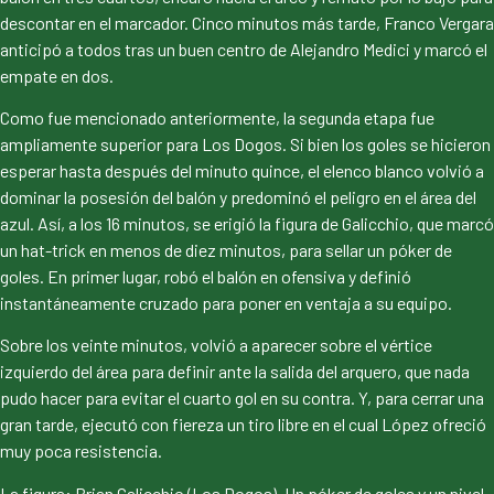
descontar en el marcador. Cinco minutos más tarde, Franco Vergara
anticipó a todos tras un buen centro de Alejandro Medici y marcó el
empate en dos.
Como fue mencionado anteriormente, la segunda etapa fue
ampliamente superior para Los Dogos. Si bien los goles se hicieron
esperar hasta después del minuto quince, el elenco blanco volvió a
dominar la posesión del balón y predominó el peligro en el área del
azul. Así, a los 16 minutos, se erigió la figura de Galicchio, que marcó
un hat-trick en menos de diez minutos, para sellar un póker de
goles. En primer lugar, robó el balón en ofensiva y definió
instantáneamente cruzado para poner en ventaja a su equipo.
Sobre los veinte minutos, volvió a aparecer sobre el vértice
izquierdo del área para definir ante la salida del arquero, que nada
pudo hacer para evitar el cuarto gol en su contra. Y, para cerrar una
gran tarde, ejecutó con fiereza un tiro libre en el cual López ofreció
muy poca resistencia.
La figura: Brian Galicchio (Los Dogos). Un póker de goles y un nivel