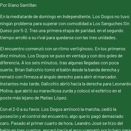
Por Giano Santillan
En la mediatarde de domingo en Independiente, Los Dogos no tuvo
ningún problema para superar con comodidad a Los Sanguches Sin
Queso por 5-2. Tras una primera etapa de paridad, en el segundo
tiempo arrolló a su rival para quedarse con las tres unidades.
El encuentro comenzó con un ritmo vertiginoso. En los primeros
diez minutos, Los Dogos se puso en ventaja y con dos goles de
diferencia. A los seis minutos, tras algunas llegadas con poca
suerte, Brian Galicchio tomó el balón desde la banda derecha y
remató con firmeza al ángulo derecho para abrir el marcador.
Instantes más tarde, Galicchio abrió hacia la derecha para Leonardo
Molina, que abrió su maravillosa zurda y colocó el esférico en el
poste más lejano de Matías López.
Con el 2-0 a su favor, Los Dogos aminoró la marcha, cedió la
posesión y el control del encuentro, algo que lo pagó demasiado
caro. Pasado el primer cuarto de hora, Leandro José se hizo del
balón en tres cuartos, encaró hacia el arco y remató por lo bajo para