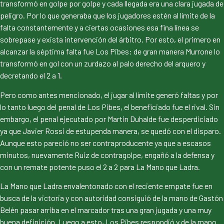
transformó en golpe por golpe y cada llegada era una clara jugada de
peligro. Por lo que generaba que los jugadores estén al límite de la
falta constantemente y a ciertas ocasiones esa fina línea se
sobrepase y exista intervención del árbitro. Por esto, el primero en
alcanzar la séptima falta fue Los Pibes: de gran manera Murrone lo
transformó en gol con un zurdazo al palo derecho del arquero y
decretando el 2 a 1.
Pero como antes mencionado, el jugar al límite generó faltas y por
lo tanto luego del penal de Los Pibes, el beneficiado fue el rival. Sin
embargo, el penal ejecutado por Martin Duhalde fue desperdiciado
ya que Javier Rossi de estupenda manera, se quedó con el disparo.
Aunque esto pareció no ser contraproducente ya que a escasos
minutos, nuevamente Ruiz de contragolpe, engañó a la defensa y
con un remate potente puso el 2 a 2 para La Mano que Ladra.
La Mano que Ladra envalentonado con el reciente empate fue en
busca de la victoria y con autoridad consiguió de la mano de Gastón
Belén pasar arriba en el marcador tras una gran jugada y una muy
buena definición. Luego a esto, Los Pibes respondió y de la mano