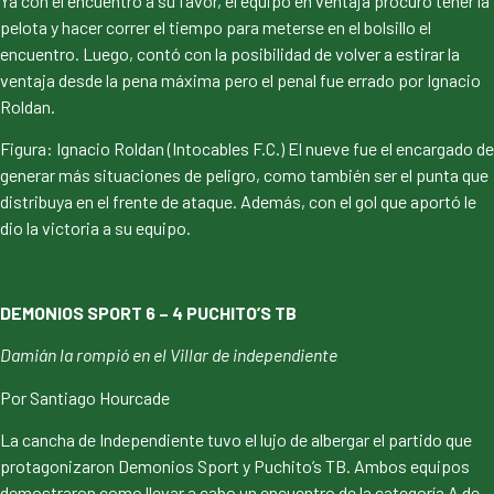
Ya con el encuentro a su favor, el equipo en ventaja procuró tener la
pelota y hacer correr el tiempo para meterse en el bolsillo el
encuentro. Luego, contó con la posibilidad de volver a estirar la
ventaja desde la pena máxima pero el penal fue errado por Ignacio
Roldan.
Figura: Ignacio Roldan (Intocables F.C.) El nueve fue el encargado de
generar más situaciones de peligro, como también ser el punta que
distribuya en el frente de ataque. Además, con el gol que aportó le
dio la victoria a su equipo.
DEMONIOS SPORT 6 – 4 PUCHITO’S TB
Damián la rompió en el Villar de independiente
Por Santiago Hourcade
La cancha de Independiente tuvo el lujo de albergar el partido que
protagonizaron Demonios Sport y Puchito’s TB. Ambos equipos
demostraron como llevar a cabo un encuentro de la categoría A de