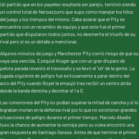
Un partido que en los papeles resultaría ser parejo, terminó siendo
un control total de Neroazzurro que supo cómo manejar los hilos
del juego y los tiempos del mismo. Cabe aclarar que el Pity se
encuentra con un recambio de equipo y que este fue el primer
partido que disputaron todos juntos, no desmerita el triunfo de su
rival pero si es un detalle a mencionar.
Algunos minutos de juego y Manchester Pity corrió riesgo de que su
vaya sea vencida. Ezequiel Kruger que con un gran disparo de
pelota parada reventó el travesaño y se llevó el “uh” de la gente. La
jugada siguiente de peligro fue exitosamente a parar dentro del
arco del Pity cuando Boyer la empujó tras recibir un centro atrás
desde la banda derecha y decretar el 1 a 0.
Las conexiones del Pity no podían superar la mitad de cancha y si lo
lograban morían en la defensa rival por lo que no existieron grandes
situaciones de peligro durante el primer tiempo. Marcelo Abadie
tuvo la chance de aumentar la ventaja pero su volea encontró una
gran respuesta de Santiago Garasa. Antes de que termine el primer