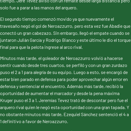
tiempo, Jere Tevez aviso con un remate desde larga distancia pero
solo fue a parar a las manos del arquero.
El segundo tiempo comenzó movido ya que nuevamente el
travesaño negó el gol de Neroazzurro, pero esta vez fue Abadie que
conectó un gran cabezazo. Sin embargo, llegó el empate cuando se
juntaron Julián García y Rodrigo Bianco y este último le dio el torque
final para que la pelota ingrese al arco rival.
Minutos más tarde, el goleador de Neroazzurro volvió a hacerse
sentir cuando desde tres cuartos, se perfiló y con un gran zurdazo
puso el 2 a 1 para alegría de su equipo. Luego a esto, se encargó de
estar bien parado en defensa para poder aprovechar algún error en
defensa y sentenciar el encuentro. Además más tarde, recibió la
oportunidad de aumentar el marcador y desde la pena máxima
Kruger puso el 3 a 1. Jeremías Tevez trató de descontar pero fue el
arquero rival quien le negó esta oportunidad con una gran tapada. Y
no obstante minutos más tarde, Ezequiel Sánchez sentenció el 4 a
1 definitivo a favor de Neroazzurro.