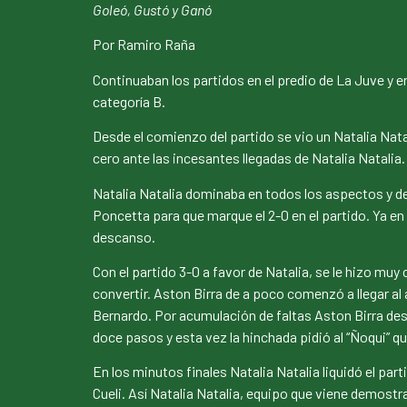
Goleó, Gustó y Ganó
Por Ramiro Raña
Continuaban los partidos en el predio de La Juve y en
categoría B.
Desde el comienzo del partido se vio un Natalia Nat
cero ante las incesantes llegadas de Natalia Natalia.
Natalia Natalia dominaba en todos los aspectos y de 
Poncetta para que marque el 2-0 en el partido. Ya en
descanso.
Con el partido 3-0 a favor de Natalia, se le hizo mu
convertir. Aston Birra de a poco comenzó a llegar al 
Bernardo. Por acumulación de faltas Aston Birra des
doce pasos y esta vez la hinchada pidió al “Ñoqui”
En los minutos finales Natalia Natalia liquidó el pa
Cueli. Así Natalia Natalia, equipo que viene demostr