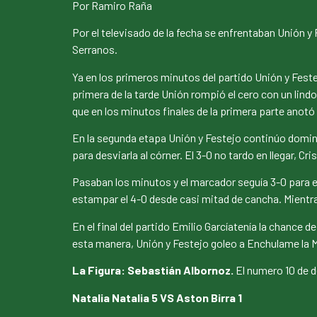
Por Ramiro Raña
Por el televisado de la fecha se enfrentaban Unión y 
Serranos.
Ya en los primeros minutos del partido Unión y Fest
primera de la tarde Unión rompió el cero con un lind
que en los minutos finales de la primera parte anotó 
En la segunda etapa Unión y Festejo continúo domina
para desviarla al córner. El 3-0 no tardo en llegar, C
Pasaban los minutos y el marcador seguía 3-0 para el
estampar el 4-0 desde casi mitad de cancha. Mientra
En el final del partido Emilio Garcíatenía la chance
esta manera, Unión y Festejo goleo a Enchulame la M
La Figura: Sebastián Albornoz.
El numero 10 de d
Natalia Natalia 5 VS Aston Birra 1