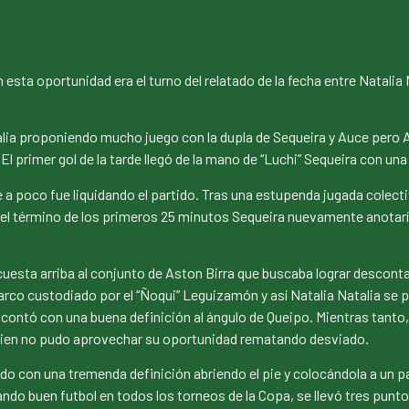
 esta oportunidad era el turno del relatado de la fecha entre Natalia 
alia proponiendo mucho juego con la dupla de Sequeira y Auce pero A
 El primer gol de la tarde llegó de la mano de “Luchi” Sequeira con u
a poco fue liquidando el partido. Tras una estupenda jugada colectiv
 el término de los primeros 25 minutos Sequeira nuevamente anotaría
y cuesta arriba al conjunto de Aston Birra que buscaba lograr descon
arco custodiado por el “Ñoqui” Leguizamón y así Natalia Natalia se pa
contó con una buena definición al ángulo de Queipo. Mientras tanto, 
 quien no pudo aprovechar su oportunidad rematando desviado.
rtido con una tremenda definición abriendo el pie y colocándola a un 
ando buen futbol en todos los torneos de la Copa, se llevó tres punt