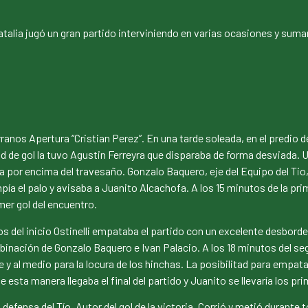
Natalia jugó un gran partido interviniendo en varias ocasiones y suma
anos Apertura “Cristian Perez”. En una tarde soleada, en el predio 
dad de gol la tuvo Agustin Ferreyra que disparaba de forma desviada.
aba por encima del travesaño. Gonzalo Baquero, eje del Equipo del Ti
 el palo y avisaba a Juanito Alcachofa. A los 15 minutos de la prime
mer gol del encuentro.
 del inicio Ostinelli empataba el partido con un excelente desborde
inación de Gonzalo Baquero e Ivan Palacio. A los 18 minutos del se
 y al medio para la locura de los hinchas. La posibilitad para empatar
 De esta manera llegaba el final del partido y Juanito se llevaría los p
efensa del Tío. Autor del gol de la victoria. Corrió y metió durante t