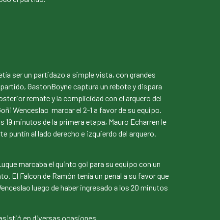
ía ser un partidazo a simple vista, con grandes
l partido, GastonBoyne captura un rebote y dispara
sterior remate y la complicidad con el arquero del
Goñi Wenceslao marcar el 2-1 a favor de su equipo.
os 19 minutos de la primera etapa, Mauro Echarren le
puntín al lado derecho e izquierdo del arquero.
Luque marcaba el quinto gol para su equipo con un
to. El Falcon de Ramón tenía un penal a su favor que
 Wenceslao luego de haber ingresado a los 20 minutos
 asistió en diversas ocasiones.