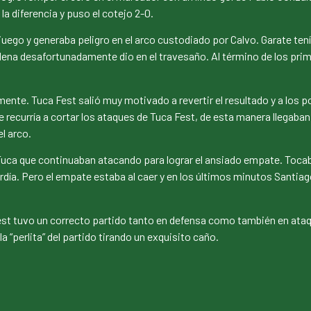
 diferencia y puso el cotejo 2-0.
ego y generaba peligro en el arco custodiado por Calvo. Garate tenía
ilena desafortunadamente dio en el travesaño. Al término de los pri
nte. Tuca Fest salió muy motivado a revertir el resultado y a los 
 recurría a cortar los ataques de Tuca Fest, de esta manera llegaban
l arco.
Tuca que continuaban atacando para lograr el ansiado empate. Tocaba
día. Pero el empate estaba al caer y en los últimos minutos Santiago
est tuvo un correcto partido tanto en defensa como también en ata
la “perlita” del partido tirando un exquisito caño.