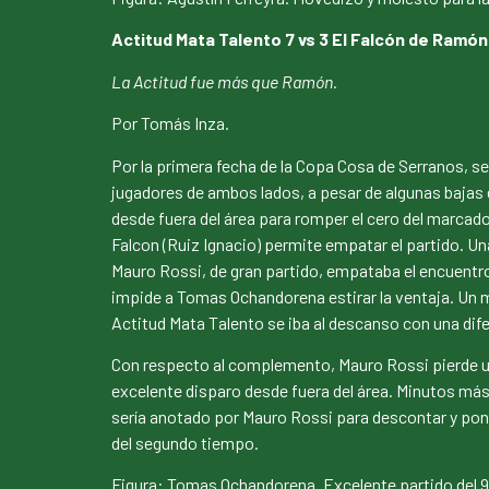
Actitud Mata Talento 7 vs 3 El Falcón de Ramón
La Actitud fue más que Ramón.
Por Tomás Inza.
Por la primera fecha de la Copa Cosa de Serranos, s
jugadores de ambos lados, a pesar de algunas bajas 
desde fuera del área para romper el cero del marcado
Falcon (Ruiz Ignacio) permite empatar el partido. Un
Mauro Rossi, de gran partido, empataba el encuentro 
impide a Tomas Ochandorena estirar la ventaja. Un m
Actitud Mata Talento se iba al descanso con una dife
Con respecto al complemento, Mauro Rossi pierde un
excelente disparo desde fuera del área. Minutos más 
sería anotado por Mauro Rossi para descontar y pone
del segundo tiempo.
Figura: Tomas Ochandorena. Excelente partido del 9. 