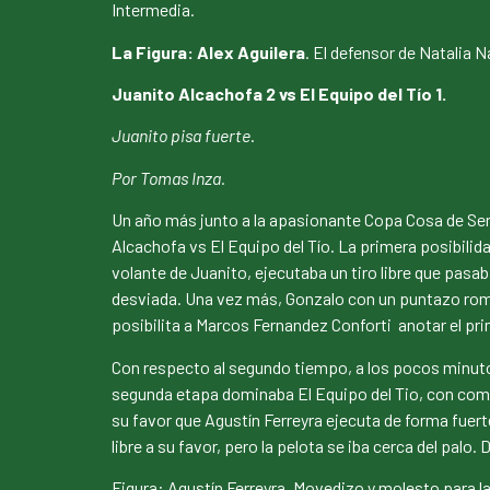
Intermedia.
La Figura: Alex Aguilera
. El defensor de Natalia 
Juanito Alcachofa 2 vs El Equipo del Tío 1.
Juanito pisa fuerte
.
Por Tomas Inza.
Un año más junto a la apasionante Copa Cosa de Serr
Alcachofa vs El Equipo del Tío. La primera posibili
volante de Juanito, ejecutaba un tiro libre que pas
desviada. Una vez más, Gonzalo con un puntazo rompía
posibilita a Marcos Fernandez Conforti anotar el pri
Con respecto al segundo tiempo, a los pocos minutos
segunda etapa dominaba El Equipo del Tio, con comb
su favor que Agustín Ferreyra ejecuta de forma fuerte
libre a su favor, pero la pelota se iba cerca del palo.
Figura: Agustín Ferreyra. Movedizo y molesto para la d