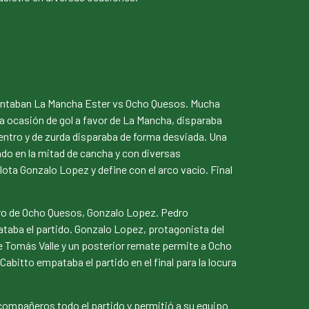
enfrentaban La Mancha Ester vs Ocho Quesos. Mucha
ra ocasión de gol a favor de La Mancha, disparaba
entro y de zurda disparaba de forma desviada. Una
ado en la mitad de cancha y con diversas
elota Gonzalo Lopez y define con el arco vacío. Final
ero de Ocho Quesos, Gonzalo Lopez. Pedro
ataba el partido. Gonzalo Lopez, protagonista del
de Tomás Valle y un posterior remate permite a Ocho
bitto empataba el partido en el final para la locura
s compañeros todo el partido y permitió a su equipo