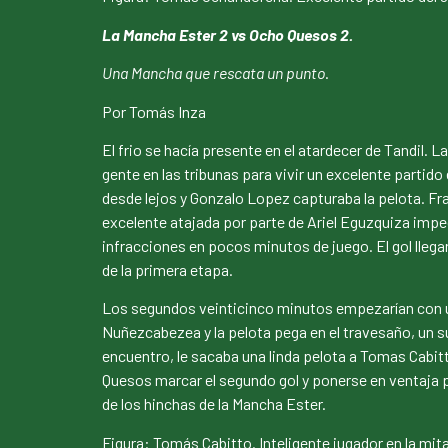
La Mancha Ester 2 vs Ocho Quesos 2.
Una Mancha que rescata un punto
.
Por Tomás Inza
El frio se hacía presente en el atardecer de Tandil.
gente en las tribunas para vivir un excelente partid
desde lejos y Gonzalo Lopez capturaba la pelota. F
excelente atajada por parte de Ariel Eguzquiza imped
infracciones en pocos minutos de juego. El gol llegar
de la primera etapa.
Los segundos veinticinco minutos empezarían con u
Nuñezcabezea y la pelota pega en el travesaño, un s
encuentro, le sacaba una linda pelota a Tomas Cabit
Quesos marcar el segundo gol y ponerse en ventaja po
de los hinchas de la Mancha Ester.
Figura: Tomás Cabitto. Inteligente jugador en la mit