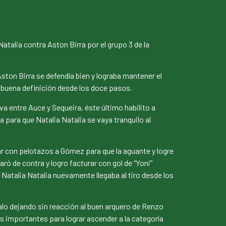
Natalia contra Aston Birra por el grupo 3 de la
ston Birra se defendía bien y lograba mantener el
na buena definición desde los doce pasos.
a entre Auce y Sequeira, éste último habilito a
 para que Natalia Natalia se vaya tranquilo al
tar con pelotazos a Gómez para que la aguante y logre
ró de contra y logro facturar con gol de “Yoni”
Natalia Natalia nuevamente llegaba al tiro desde los
palo dejando sin reacción al buen arquero de Renzo
os importantes para lograr ascender a la categoría