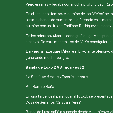
Viejo era más y llegaba con mucha profundidad, Rulo
En el segundo tiempo, el domino de los “Viejos” se 
tenía la chance de aumentar la diferencia en el marc
culmino con un tiro de Emiliano Rodríguez que desv
En los minutos, Álvarez consiguió su gol y así puso el
alcanzó. De esta manera Los del Viejo consiguieron t
La Figura: Ezequiel Álvarez.
El volante ofensivo d
generando mucho peligro.
Banda de Luxo 2 VS Tuca Fest 2
La Banda se durmió y Tuca lo empató
Por Ramiro Raña
En una tarde ideal para jugar al futbol, se presentab
Cosa de Serranos “Cristian Pérez”.
Banda de Luxo salió a buscarlo desde el comienzo y l