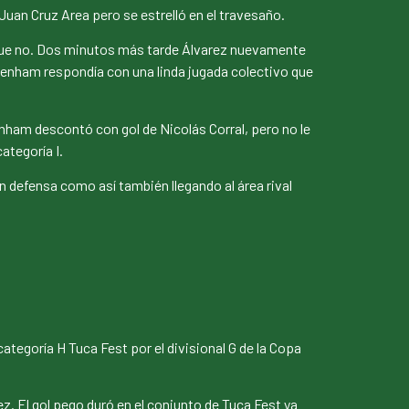
uan Cruz Area pero se estrelló en el travesaño.
o que no. Dos minutos más tarde Álvarez nuevamente
ttenham respondía con una linda jugada colectivo que
ttenham descontó con gol de Nicolás Corral, pero no le
ategoría I.
n defensa como así también llegando al área rival
categoría H Tuca Fest por el divisional G de la Copa
z. El gol pego duró en el conjunto de Tuca Fest ya