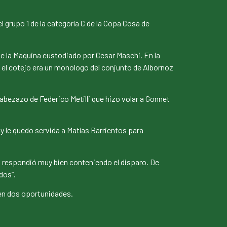
l grupo 1 de la categoría C de la Copa Cosa de
me la Maquina custodiado por Cesar Maschi. En la
y el cotejo era un monologo del conjunto de Albornoz
bezazo de Federico Metilli que hizo volar a Gonnet
y le quedo servida a Matías Barrientos para
o, respondió muy bien conteniendo el disparo. De
dos”.
 en dos oportunidades.