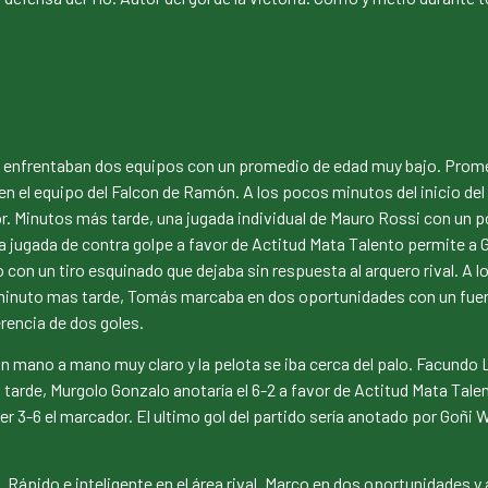
e enfrentaban dos equipos con un promedio de edad muy bajo. Promet
en el equipo del Falcon de Ramón. A los pocos minutos del inicio de
r. Minutos más tarde, una jugada individual de Mauro Rossi con un po
a jugada de contra golpe a favor de Actitud Mata Talento permite a 
con un tiro esquinado que dejaba sin respuesta al arquero rival. A l
inuto mas tarde, Tomás marcaba en dos oportunidades con un fuerte 
rencia de dos goles.
 mano a mano muy claro y la pelota se iba cerca del palo. Facundo 
tarde, Murgolo Gonzalo anotaría el 6-2 a favor de Actitud Mata Talen
r 3-6 el marcador. El ultimo gol del partido sería anotado por Goñi
Rápido e inteligente en el área rival. Marco en dos oportunidades y