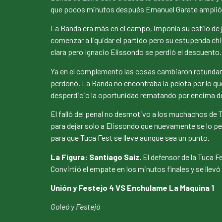
que pocos minutos después Emanuel Garate amplió la
La Banda era más en el campo, imponía su estilo de ju
comenzar a liquidar el partido pero su estupenda ch
clara pero Ignacio Elissondo se perdió el descuento.
Ya en el complemento las cosas cambiaron rotundame
perdonó. La Banda no encontraba la pelota por lo que
desperdicio la oportunidad rematando por encima de
El falló del penal no desmotivo a los muchachos de 
para dejar solo a Elissondo que nuevamente se lo per
para que Tuca Fest se lleve aunque sea un punto.
La Figura: Santiago Saiz.
El defensor de la Tuca F
Convirtió el empate en los minutos finales y se llevó 
Unión y Festejo 4 VS Enchulame La Maquina 1
Goleó y Festejó