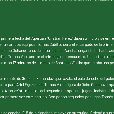
 La primera fecha del Apertura “Cristian Perez” daba su inicio y se 
o entre ambos equipos. Tomás Cabitto sería el encargado de la prime
rancisco Ochandorena, delantero de La Mancha, enganchaba hacia ad
ía a Tomas Valle anotar el primer gol del encuentro. Un partido trab
ía a los 17 minutos de la mano de Santiago Villalba que le roba una p
n remate de Gonzalo Fernandez que rozaba el palo derecho del gol
usto para Ariel Eguzquiza. Tomás Valle, figura de Ocho Quesos, emp
to. A los veinte minutos del segundo tiempo, una jugada individual 
r primera vez en el partido. Con pocos segundos por jugar, Tomás Ca
ad de cancha. El 5 de la Mancha fue clave en su equipo. Ordenó a su