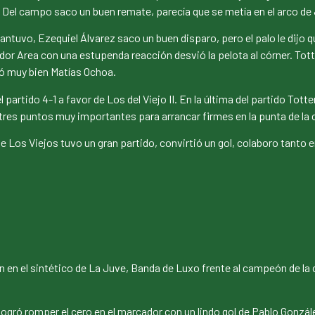
 Del campo saco un buen remate, parecía que se metía en el arco de J
mantuvo, Ezequiel Álvarez saco un buen disparo, pero el palo le dij
ador Area con una estupenda reacción desvió la pelota al córner. To
ió muy bien Matías Ochoa.
 partido 4-1 a favor de Los del Viejo II. En la última del partido To
res puntos muy importantes para arrancar firmes en la punta de la c
e Los Viejos tuvo un gran partido, convirtió un gol, colaboro tanto e
an en el sintético de La Juve, Banda de Luxo frente al campeón de la 
ogró romper el cero en el marcador con un lindo gol de Pablo Gonzále