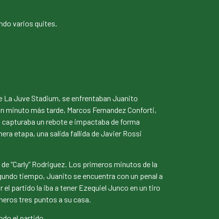
ndo varios quites.
de La Juve Stadium, se enfrentaban Juanito
 Un minuto más tarde, Marcos Fernandez Conforti,
o, capturaba un rebote e impactaba de forma
ra etapa, una salida fallida de Javier Rossi
 de “Carly” Rodriguez. Los primeros minutos de la
gundo tiempo, Juanito se encuentra con un penal a
 el partido la iba a tener Ezequiel Junco en un tiro
rimeros tres puntos a su casa.
odo el partido.