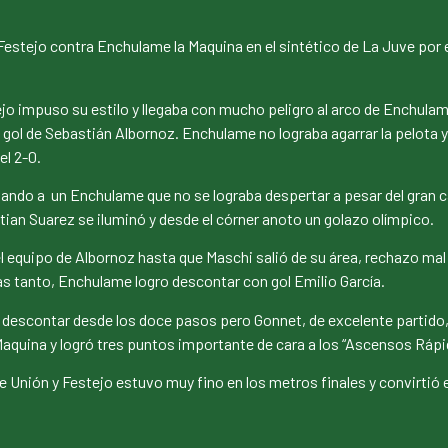
Festejo contra Enchulame la Maquina en el sintético de La Juve por e
ejo impuso su estilo y llegaba con mucho peligro al arco de Enchula
o gol de Sebastián Albornoz. Enchulame no lograba agarrar la pelota 
el 2-0.
ndo a un Enchulame que no se lograba despertar a pesar del gran ca
ristian Suarez se iluminó y desde el córner anoto un golazo olímpico.
 equipo de Albornoz hasta que Maschi salió de su área, rechazo mal 
s tanto, Enchulame logro descontar con gol Emilio García.
 de descontar desde los doce pasos pero Gonnet, de excelente partid
aquina y logró tres puntos importante de cara a los “Ascensos Rápi
e Unión y Festejo estuvo muy fino en los metros finales y convirtió