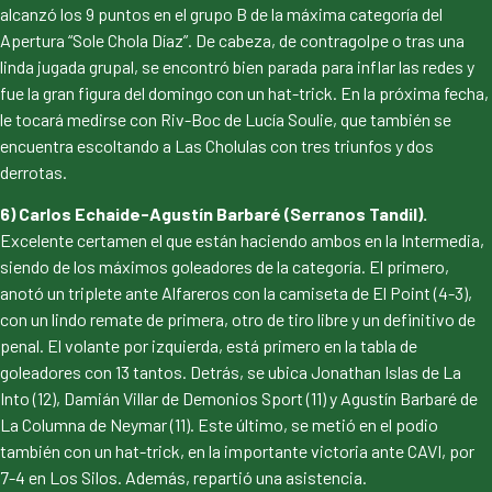
alcanzó los 9 puntos en el grupo B de la máxima categoría del
Apertura “Sole Chola Díaz”. De cabeza, de contragolpe o tras una
linda jugada grupal, se encontró bien parada para inflar las redes y
fue la gran figura del domingo con un hat-trick. En la próxima fecha,
le tocará medirse con Riv-Boc de Lucía Soulie, que también se
encuentra escoltando a Las Cholulas con tres triunfos y dos
derrotas.
6) Carlos Echaide-Agustín Barbaré (Serranos Tandil).
Excelente certamen el que están haciendo ambos en la Intermedia,
siendo de los máximos goleadores de la categoría. El primero,
anotó un triplete ante Alfareros con la camiseta de El Point (4-3),
con un lindo remate de primera, otro de tiro libre y un definitivo de
penal. El volante por izquierda, está primero en la tabla de
goleadores con 13 tantos. Detrás, se ubica Jonathan Islas de La
Into (12), Damián Villar de Demonios Sport (11) y Agustín Barbaré de
La Columna de Neymar (11). Este último, se metió en el podio
también con un hat-trick, en la importante victoria ante CAVI, por
7-4 en Los Silos. Además, repartió una asistencia.