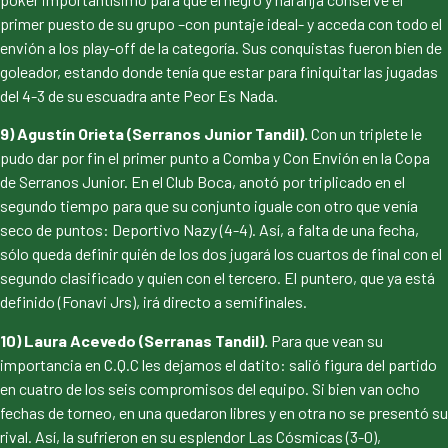
primer puesto de su grupo –con puntaje ideal- y acceda con todo el
envión a los play-off de la categoría. Sus conquistas fueron bien de
goleador, estando donde tenía que estar para finiquitar las jugadas
del 4-3 de su escuadra ante Peor Es Nada.
9) Agustín Orieta (Serranos Junior Tandil).
Con un triplete le
pudo dar por fin el primer punto a Comba y Con Envión en la Copa
de Serranos Junior. En el Club Boca, anotó por triplicado en el
segundo tiempo para que su conjunto iguale con otro que venía
seco de puntos: Deportivo Nazy (4-4). Así, a falta de una fecha,
sólo queda definir quién de los dos jugará los cuartos de final con el
segundo clasificado y quien con el tercero. El puntero, que ya está
definido (Fonavi Jrs), irá directo a semifinales.
10) Laura Acevedo (Serranas Tandil).
Para que vean su
importancia en C.Q.C les dejamos el datito: salió figura del partido
en cuatro de los seis compromisos del equipo. Si bien van ocho
fechas de torneo, en una quedaron libres y en otra no se presentó su
rival. Así, la sufrieron en su esplendor Las Cósmicas (3-0),