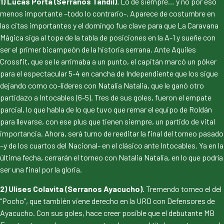
1) Lucas Porta (Serranos Tandil).
Lo de siempre… y no por eso
menos importante –todo lo contrario-. Aparece de costumbre en
las citas importantes y el domingo fue clave para que La Caravana
Mágica siga al tope de la tabla de posiciones en la A-1 y sueñe con
ser el primer bicampeón de la historia serrana. Ante Aquiles
Crossfit, que se le arrimaba a un punto, el capitán marcó un póker
para el espectacular 5-4 en cancha de Independiente que los sigue
dejando como co-lideres con Natalia Natalia, que le ganó otro
partidazo a Intocables (6-5). Tres de sus goles, fueron el empate
parcial, lo que habla de lo que tuvo que remar el equipo de Roldán
para llevarse, con ese plus que tienen siempre, un partido de vital
importancia. Ahora, será turno de reeditar la final del torneo pasado
–y de los cuartos del Nacional- en el clásico ante Intocables. Ya en la
última fecha, cerrarán el torneo con Natalia Natalia, en lo que podría
ser una final por la gloria.
2) Ulises Colavita (Serranos Ayacucho).
Tremendo torneo el del
“Pocho”, que también viene derecho en la URD con Defensores de
Ayacucho. Con sus goles, hace creer posible que el debutante MB