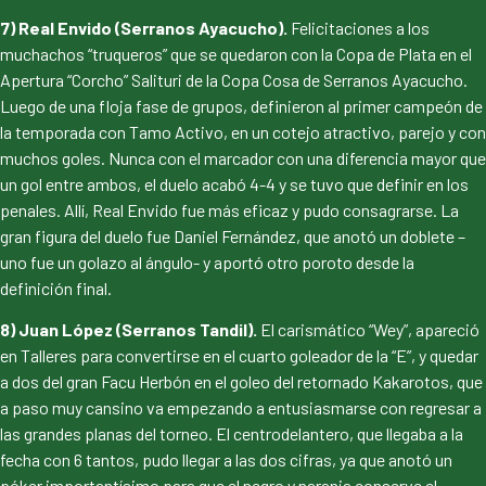
7) Real Envido (Serranos Ayacucho).
Felicitaciones a los
muchachos “truqueros” que se quedaron con la Copa de Plata en el
Apertura “Corcho” Salituri de la Copa Cosa de Serranos Ayacucho.
Luego de una floja fase de grupos, definieron al primer campeón de
la temporada con Tamo Activo, en un cotejo atractivo, parejo y con
muchos goles. Nunca con el marcador con una diferencia mayor que
un gol entre ambos, el duelo acabó 4-4 y se tuvo que definir en los
penales. Allí, Real Envido fue más eficaz y pudo consagrarse. La
gran figura del duelo fue Daniel Fernández, que anotó un doblete –
uno fue un golazo al ángulo- y aportó otro poroto desde la
definición final.
8) Juan López (Serranos Tandil).
El carismático “Wey”, apareció
en Talleres para convertirse en el cuarto goleador de la “E”, y quedar
a dos del gran Facu Herbón en el goleo del retornado Kakarotos, que
a paso muy cansino va empezando a entusiasmarse con regresar a
las grandes planas del torneo. El centrodelantero, que llegaba a la
fecha con 6 tantos, pudo llegar a las dos cifras, ya que anotó un
póker importantísimo para que el negro y naranja conserve el