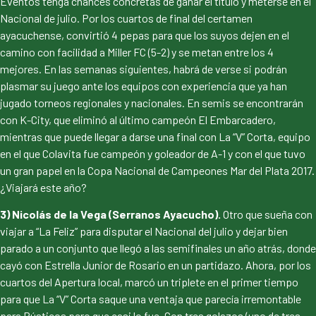
Eventos tenga chances concretas de ganar el título y meterse en el
Nacional de julio. Por los cuartos de final del certamen
ayacuchense, convirtió 4 pepas para que los suyos dejen en el
camino con facilidad a Miller FC (5-2) y se metan entre los 4
mejores. En las semanas siguientes, habrá de verse si podrán
plasmar su juego ante los equipos con experiencia que ya han
jugado torneos regionales y nacionales. En semis se encontrarán
con K-City, que eliminó al último campeón El Embarcadero,
mientras que puede llegar a darse una final con La “V” Corta, equipo
en el que Colavita fue campeón y goleador de A-1 y con el que tuvo
un gran papel en la Copa Nacional de Campeones Mar del Plata 2017.
¿Viajará este año?
3) Nicolás de la Vega (Serranos Ayacucho).
Otro que sueña con
viajar a “La Feliz” para disputar el Nacional del julio y dejar bien
parado a un conjunto que llegó a las semifinales un año atrás, donde
cayó con Estrella Junior de Rosario en un partidazo. Ahora, por los
cuartos del Apertura local, marcó un triplete en el primer tiempo
para que La “V” Corta saque una ventaja que parecía irremontable
para Rústicos pero que casi lo fue. Con tres golazos (uno de tres