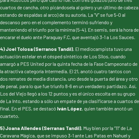
cuartos de cancha, otro picándosela al golero y un último de cabeza
estando de espaldas al arco) de su autoría, La “V” se fue 5-0 al
descanso pero en el complemento terminó sufriendo y
manteniendo el triunfo por la mínima (5-4). En semis, será la hora de
encarar el duelo ante Paraguay F.C, que aventajó 3-1 a Los Sauces.
4) Joel Tolosa (Serranos Tandil).
El mediocampista tuvo una
actuación estelar en el césped sintético de Los Silos, cuando
amargó a PES United por la quinta fecha de la Fase Campeonato de
la atractiva categoría Intermedia. El 21, anotó cuatro tantos con
dos remates de media distancia, uno desde la puerta del área y otro
de penal, para lo que fue triunfo 8-6 en un verdadero partidazo. Así,
Los del Viejo llegó a los 12 puntos y es el único escolta en su grupo
de La Into, estando a sólo un empate de ya clasificarse a cuartos de
final. En el PES, se destacó
Iván López
, quien también anotó un
cuarteto.
5) Joana Allendes (Serranas Tandil).
Muy bien por la “11” de La
Caravana Mágica, que se impuso 3-1 ante Las Patas en Nahuel y