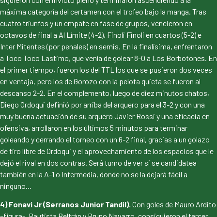
máxima categoría del certamen con el trofeo bajo la manga. Tras
cuatro triunfos y un empate en fase de grupos, vencieron en
octavos de final a Al Límite (4-2), Finoli Finoli en cuartos (5-2) e
Inter Mitentes (por penales) en semis. En la finalísima, enfrentaron
a Toco Toco Lastimo, que venía de golear 8-0 a Los Borbotones. En
el primer tiempo, fueron los del TTL los que se pusieron dos veces
en ventaja, pero los de Gorozo con la pelota quieta se fueron al
descanso 2-2. En el complemento, luego de diez minutos chatos,
Diego Ordoqui definió por arriba del arquero para el 3-2 y con una
muy buena actuación de su arquero Javier Rossi y una eficacia en
ofensiva, arrollaron en los últimos 5 minutos para terminar
goleando y cerrando el torneo con un 6-2 final, gracias a un golazo
de tiro libre de Ordoqui y el aprovechamiento de los espacios que le
dejó el rival en dos contras. Será turno de ver si se candidatea
también en la A-1 o Intermedia, donde no se la dejará fácil a
ninguno…
4) Fonavi Jr (Serranos Junior Tandil).
Con goles de Mauro Ardito
–figura-, Bautista Beltrán y Bruno Navarro, consiguieron el tercer