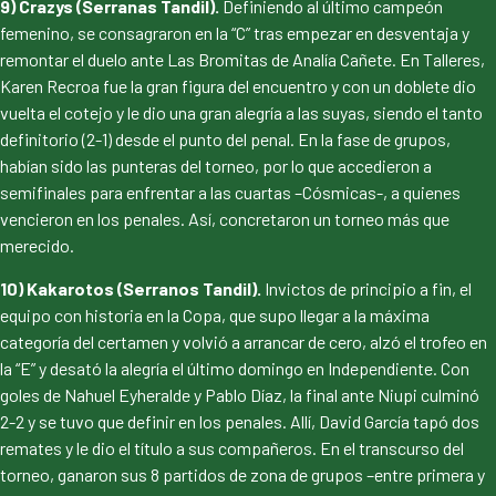
9) Crazys (Serranas Tandil).
Definiendo al último campeón
femenino, se consagraron en la “C” tras empezar en desventaja y
remontar el duelo ante Las Bromitas de Analía Cañete. En Talleres,
Karen Recroa fue la gran figura del encuentro y con un doblete dio
vuelta el cotejo y le dio una gran alegría a las suyas, siendo el tanto
definitorio (2-1) desde el punto del penal. En la fase de grupos,
habían sido las punteras del torneo, por lo que accedieron a
semifinales para enfrentar a las cuartas –Cósmicas-, a quienes
vencieron en los penales. Así, concretaron un torneo más que
merecido.
10) Kakarotos (Serranos Tandil).
Invictos de principio a fin, el
equipo con historia en la Copa, que supo llegar a la máxima
categoría del certamen y volvió a arrancar de cero, alzó el trofeo en
la “E” y desató la alegría el último domingo en Independiente. Con
goles de Nahuel Eyheralde y Pablo Díaz, la final ante Niupi culminó
2-2 y se tuvo que definir en los penales. Allí, David García tapó dos
remates y le dio el título a sus compañeros. En el transcurso del
torneo, ganaron sus 8 partidos de zona de grupos –entre primera y