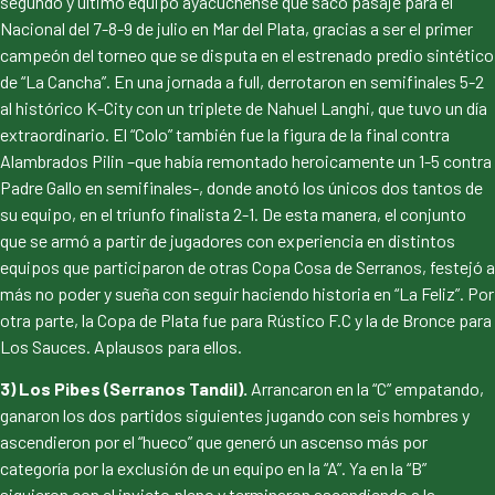
segundo y último equipo ayacuchense que sacó pasaje para el
Nacional del 7-8-9 de julio en Mar del Plata, gracias a ser el primer
campeón del torneo que se disputa en el estrenado predio sintético
de “La Cancha”. En una jornada a full, derrotaron en semifinales 5-2
al histórico K-City con un triplete de Nahuel Langhi, que tuvo un día
extraordinario. El “Colo” también fue la figura de la final contra
Alambrados Pilin –que había remontado heroicamente un 1-5 contra
Padre Gallo en semifinales-, donde anotó los únicos dos tantos de
su equipo, en el triunfo finalista 2-1. De esta manera, el conjunto
que se armó a partir de jugadores con experiencia en distintos
equipos que participaron de otras Copa Cosa de Serranos, festejó a
más no poder y sueña con seguir haciendo historia en “La Feliz”. Por
otra parte, la Copa de Plata fue para Rústico F.C y la de Bronce para
Los Sauces. Aplausos para ellos.
3) Los Pibes (Serranos Tandil).
Arrancaron en la “C” empatando,
ganaron los dos partidos siguientes jugando con seis hombres y
ascendieron por el “hueco” que generó un ascenso más por
categoría por la exclusión de un equipo en la “A”. Ya en la “B”
siguieron con el invicto pleno y terminaron ascendiendo a la