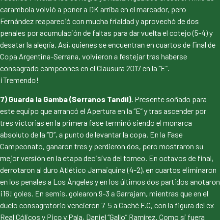
carambola volvió a poner a DK arriba en el marcador, pero
Fernández reapareció con mucha frialdad y aprovechó de dos
penales por acumulación de faltas para dar vuelta el cotejo (5-4) y
desatar la alegría. Así, quienes se encuentran en cuartos de final de
Copa Argentina-Serrana, volvieron a festejar tras haberse
consagrado campeones en el Clausura 2017 en la “E”.
¡Tremendo!
7) Guarda la Gamba (Serranos Tandil).
Presente soñado para
este equipo que arrancó el Apertura en la “E” y tras ascender por
tres victorias en la primera fase terminó siendo el monarca
absoluto de la “D”, a punto de levantar la copa. En la Fase
Campeonato, ganaron tres y perdieron dos, pero mostraron su
mejor versión en la etapa decisiva del torneo. En octavos de final,
derrotaron al duro Atlético Jamaiquina (4-2), en cuartos eliminaron
en los penales a Los Ángeles y en los últimos dos partidos anotaron
¡16! goles. En semis, golearon 9-3 a Garrajam, mientras que en el
duelo consagratorio vencieron 7-5 a Caché F.C, con la figura del ex
Real Cólicos y Pico y Pala, Daniel “Gallo” Ramírez. Como si fuera