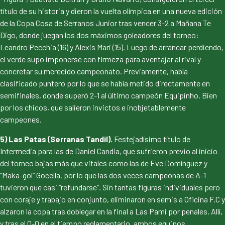
título de su historia y dieron la vuelta olímpica en una nueva edición
de la Copa Cosa de Serranos Junior tras vencer 3-2 a Mañana Te
Digo, donde juegan los dos máximos goleadores del torneo:
Leandro Pecchia (16) y Alexis Mari (15). Luego de arrancar perdiendo,
el verde supo imponerse con firmeza para aventajar al rival y
concretar su merecido campeonato. Previamente, había
clasificado puntero por lo que se había metido directamente en
semifinales, donde superó 2-1 al último campeón Equipinho. Bien
por los chicos, que salieron invictos e inobjetablemente
campeones.
5) Las Patas (Serranas Tandil).
Festejadísimo título de
Intermedia para las de Daniel Candia, que sufrieron previo al inicio
del torneo bajas más que vitales como las de Eve Domínguez y
“Maka-gol” Gocella, por lo que las dos veces campeonas de A-1
tuvieron que casi “refundarse”. Sin tantas figuras individuales pero
con coraje y trabajo en conjunto, eliminaron en semis a Oficina F.C y
alzaron la copa tras doblegar en la final a Las Pami por penales. Allí,
y tras el 0-0 en el tiempo reglamentario, ambos equipos