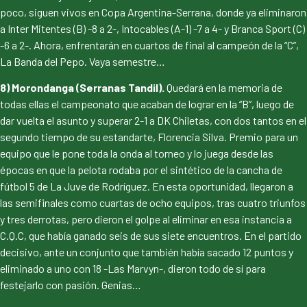
poco, siguen vivos en Copa Argentina-Serrana, donde ya eliminaron
a Inter Mitentes (B) -8 a 2-, Intocables (A-1) -7 a 4- y Branca Sport (C)
-6 a 2-. Ahora, enfrentarán en cuartos de final al campeón de la “C”,
La Banda del Pepo. Vaya semestre…
8) Morondanga (Serranas Tandil).
Quedará en la memoria de
todas ellas el campeonato que acaban de lograr en la “B”, luego de
dar vuelta el asunto y superar 2-1 a DK Chiletas, con dos tantos en el
segundo tiempo de su estandarte, Florencia Silva. Premio para un
equipo que le pone toda la onda al torneo y lo juega desde las
épocas en que la pelota rodaba por el sintético de la cancha de
fútbol 5 de La Juve de Rodríguez. En esta oportunidad, llegaron a
las semifinales como cuartas de ocho equipos, tras cuatro triunfos
y tres derrotas, pero dieron el golpe al eliminar en esa instancia a
C.Q.C, que había ganado seis de sus siete encuentros. En el partido
decisivo, ante un conjunto que también había sacado 12 puntos y
eliminado a uno con 18 -Las Marvyn-, dieron todo de sí para
festejarlo con pasión. Genias…