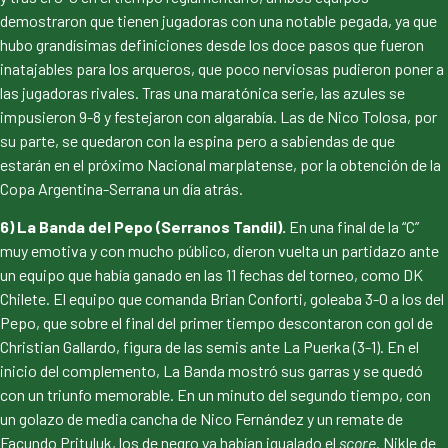
demostraron que tienen jugadoras con una notable pegada, ya que
hubo grandísimas definiciones desde los doce pasos que fueron
inatajables para los arqueros, que poco nerviosas pudieron poner a
las jugadoras rivales. Tras una maratónica serie, las azules se
impusieron 9-8 y festejaron con algarabía. Las de Nico Tolosa, por
su parte, se quedaron con la espina pero a sabiendas de que
estarán en el próximo Nacional marplatense, por la obtención de la
Copa Argentina-Serrana un día atrás.
6) La Banda del Pepo (Serranos Tandil).
En una final de la “C”
muy emotiva y con mucho público, dieron vuelta un partidazo ante
un equipo que había ganado en las 11 fechas del torneo, como DK
Chilete. El equipo que comanda Brian Conforti, goleaba 3-0 a los del
Pepo, que sobre el final del primer tiempo descontaron con gol de
Christian Gallardo, figura de las semis ante La Puerka (3-1). En el
inicio del complemento, La Banda mostró sus garras y se quedó
con un triunfo memorable. En un minuto del segundo tiempo, con
un golazo de media cancha de Nico Fernández y un remate de
Facundo Prituluk, los de negro ya habían igualado el
score
. Nikle de