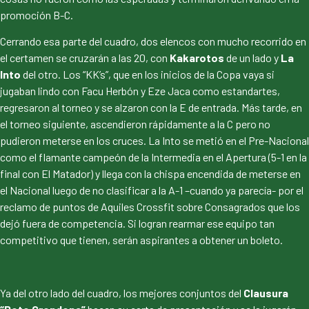
promoción B-C.
Cerrando esa parte del cuadro, dos elencos con mucho recorrido en
el certamen se cruzarán a las 20, con
Kakarotos
de un lado y
La
Into
del otro. Los “KK’s”, que en los inicios de la Copa vaya si
jugaban lindo con Facu Herbón y Eze Jaca como estandartes,
regresaron al torneo y se alzaron con la E de entrada. Más tarde, en
el torneo siguiente, ascendieron rápidamente a la C pero no
pudieron meterse en los cruces. La Into se metió en el Pre-Nacional
como el flamante campeón de la Intermedia en el Apertura (5-1 en la
final con El Matador) y llega con la chispa encendida de meterse en
el Nacional luego de no clasificar a la A-1 –cuando ya parecía- por el
reclamo de puntos de Aquiles Crossfit sobre Consagrados que los
dejó fuera de competencia. Si logran rearmar ese equipo tan
competitivo que tienen, serán aspirantes a obtener un boleto.
Ya del otro lado del cuadro, los mejores conjuntos del
Clausura