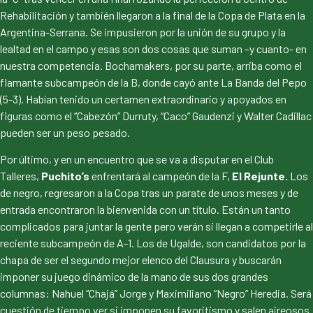
Rehabilitación y también llegaron a la final de la Copa de Plata en la
Argentina-Serrana. Se impusieron por la unión de su grupo y la
lealtad en el campo y esas son dos cosas que suman –y cuanto- en
nuestra competencia. Bochamakers, por su parte, arriba como el
flamante subcampeón de la B, donde cayó ante La Banda del Pepo
(5-3). Habían tenido un certamen extraordinario y apoyados en
figuras como el “Cabezón” Durruty, “Caco” Gaudenzi y Walter Cadillac
pueden ser un peso pesado.
Por último, y en un encuentro que se va a disputar en el Club
Talleres,
Puchito’s
enfrentará al campeón de la F,
El Rejunte.
Los
de negro, regresaron a la Copa tras un parate de unos meses y de
entrada encontraron la bienvenida con un título. Están un tanto
complicados para juntar la gente pero verán si llegan a competirle al
reciente subcampeón de A-1. Los de Ugalde, son candidatos por la
chapa de ser el segundo mejor elenco del Clausura y buscarán
imponer su juego dinámico de la mano de sus dos grandes
columnas: Nahuel “Chajá” Jorge y Maximiliano “Negro” Heredia. Será
cuestión de tiempo ver si imponen su favoritismo y salen aireosos