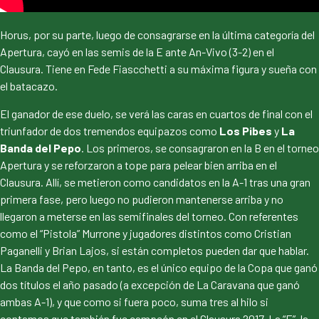
Horus, por su parte, luego de consagrarse en la última categoría del
Apertura, cayó en las semis de la E ante An-Vivo (3-2) en el
Clausura. Tiene en Fede Fiascchetti a su máxima figura y sueña con
el batacazo.
El ganador de ese duelo, se verá las caras en cuartos de final con el
triunfador de dos tremendos equipazos como
Los Pibes
y
La
Banda del Pepo
. Los primeros, se consagraron en la B en el torneo
Apertura y se reforzaron a tope para pelear bien arriba en el
Clausura. Allí, se metieron como candidatos en la A-1 tras una gran
primera fase, pero luego no pudieron mantenerse arriba y no
llegaron a meterse en las semifinales del torneo. Con referentes
como el “Pistola” Murrone y jugadores distintos como Cristian
Paganelli y Brian Lajos, si están completos pueden dar que hablar.
La Banda del Pepo, en tanto, es el único equipo de la Copa que ganó
dos títulos el año pasado (a excepción de La Caravana que ganó
ambas A-1), y que como si fuera poco, suma tres al hilo si
contamos que también fue campeón en el Clausura 2017. La “E”, la