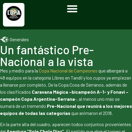
Generales
Un fantástico Pre-
Nacional a la vista
Mes y medio para la
Copa Nacional de Campeones
que albergará a
48 equipos en la categoría Libres en Tandil y los cupos ya empiezan
a llenarse por completo. De la Copa Cosa de Serranos, además de
los clasificados
Caravana Mágica –bicampeón A-1- y Fonavi –
campeón Copa Argentina-Serrana
-, al menos uno más se
sumará de un tremendo
Pre-Nacional que reunirá a los mejores
equipos de todas las categorías
que animaron el 2018.
En la parte alta del cuadro, aparecen todos conjuntos provenientes
del
Apertura “Sole Chola Díaz”
. El partido que abre el torneo el