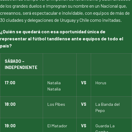
de los grandes duelos e impregnan su nombre en un Nacional que,
creeannos, será espectacular e inolvidable, con equipos de más de
30 ciudades y delegaciones de Uruguay y Chile como invitadas.
¿Quién se quedará con esa oportunidad única de
representar al fútbol tandilense ante equipos de todo el
país?
SÁBADO –
INDEPENDIENTE
17:00
Natalia
VS
Horus
Natalia
18:00
Los Pibes
VS
La Banda del
Pepo
19:00
El Matador
VS
Guarda La
Gamba