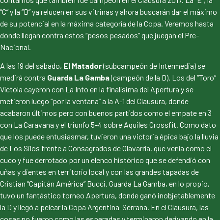
“C” y la “B” ya relucen en sus vitrinas y ahora buscarán dar el máximo
de su potencial en la máxima categoría de la Copa. Veremos hasta
donde llegan contra estos “pesos pesados” que juegan el Pre-
Nacional.
A las 19 del sábado,
El Matador
(subcampeón de Intermedia) se
medirá contra
Guarda La Gamba
(campeón de la D). Los del “Toro”
Víctola cayeron con La Into en la finalísima del Apertura y se
metieron luego “por la ventana” a la A-1 del Clausura, donde
acabaron últimos pero con buenos partidos como el empate en 3
con La Caravana y el triunfo 5-4 sobre Aquiles Crossfit. Como dato
que los puede entusiasmar, tuvieron una victoria épica bajo la lluvia
de Los Silos frente a Consagrados de Olavarría, que venía como el
cuco y fue derrotado por un elenco histórico que se defendió con
uñas y dientes en territorio local y con las grandes tapadas de
Cristian “Capitán América” Bucci. Guarda La Gamba, en lo propio,
tuvo un fantástico torneo Apertura, donde ganó inobjetablemente
la D y llegó a pelear la Copa Argentina-Serrana. En el Clausura, las
cosas no fueron como las esperadas y terminaron derivando en la