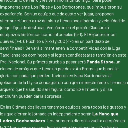
imponerse ante Los Pibes y Los Borbotones, que impusieron su
experiencia. Son un equipo que da gusto ver jugar, proponen
siempre el juego a raz de piso y tienen una dinámica y velocidad de
juego digna de destacar. Vencieron en el propio Clausura a
equipazos históricos como Intocables (5-1), El Rejunte de los
Jueves (7-0), Puchito`s (4-2) y CQC (4-3 en un partidazo de
semifinales). Se verá si mantienen la competitividad con la Liga
Tandilense los domingos y si logran candidatearse también en este
Pre-Nacional. Su primera prueba a pasar será
Panda Stone
, un
elenco de amigos que tiene un par de ex As Broma que busca la
gloria con nada que perder. Tuvieron en Facu Barrionuevo al
goleador de la D y se consagraron con gran merecimiento. Tienen un
arquero que ha sabido salir figura, como Eze Irriberri, y si se
enchufan pueden dar la sorpresa.
En las últimas dos llaves tenemos equipos para todos los gustos y
los que cierran la jornada en Independiente serán
La Mano que
Ladra
y
Bochamakers
. Los primeros dieron la vuelta olímpica en
la “C” tras vencer en una final rozando la perfección a Centro de