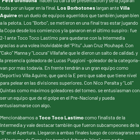
“Pete Grondona”
hacen su carta de presentación y se la jugarán
toda por un lugar en la final.
Los Borbotones
largan ante
Villa
Aguirre
en un duelo de equipos aguerridos que también juegan bien
a la pelota. Los “Borbo”, se metieron en una final tras estar jugando
la Copa desde los comienzos y la ganaron en el último suspiro: fue
2-1 ante Toco Toco Lastimo para quedarse con la Intermedia
gracias a una volea inolvidable del “Pitu” Juan Cruz Mouhapé. Con
“Cako” Manna y “Locura” Villafañe que le dieron un salto de calidad, y
la presencia goleadora de Lucas Puggioni –goleador de la categoría-
van por más todavía. En frente tendrán a un gran equipo como
Deportivo Villa Aguirre, que ganó la E pero que sabe que tiene nivel
para pelear en las divisiones superiores. Con Nico Peralta y “Loli”
Quintas como máximos goleadores del torneo, se entusiasman con
ser un equipo que de el golpe en el Pre-Nacional y pueda
entusiasmarse con algo.
Mencionábamos a
Toco Toco Lastimo
como finalista de la
Intermedia y vale destacar también que fueron subcampeones de la
“B” en el Apertura. Llegaron a ambas finales luego de consagrarse en
el Nocturno de Ferro y les terminó faltando “algo” para poder