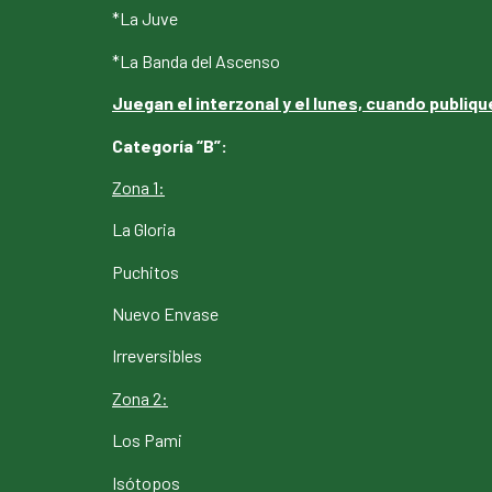
*La Juve
*La Banda del Ascenso
Juegan el interzonal y el lunes, cuando publiq
Categoría “B”:
Zona 1:
La Gloria
Puchitos
Nuevo Envase
Irreversibles
Zona 2:
Los Pami
Isótopos