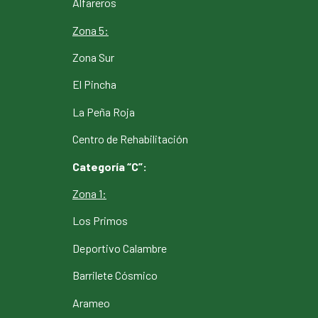
Alfareros
Zona 5:
Zona Sur
El Pincha
La Peña Roja
Centro de Rehabilitación
Categoría “C”:
Zona 1:
Los Primos
Deportivo Calambre
Barrilete Cósmico
Arameo