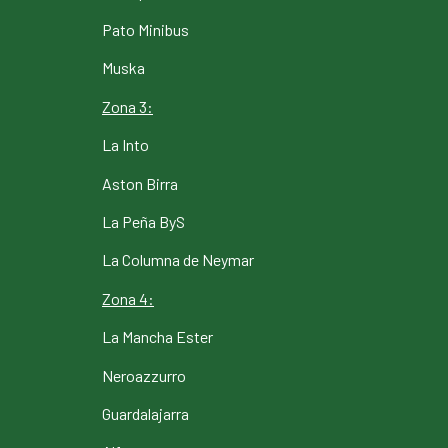
Pato Minibus
Muska
Zona 3:
La Into
Aston Birra
La Peña ByS
La Columna de Neymar
Zona 4:
La Mancha Ester
Neroazzurro
Guardalajarra