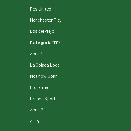
Pes United
Manchester Pity
Los del viejo
Categoría “D”:
Zona 1:
La Colada Loca
Not now John
Biofarma
Branca Sport
Zona 2:
All in